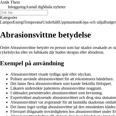
Antik Them
Inloggning
Anmäl dig
Maila nyheter
Kategorier
Lampor
Energi
Temperatur
Underhåll
Uppmuntran
Köpa och sälja
Budget
Abrasionsvittne betydelse
Ordet Abrasionsvittne betyder en person som har skador orsakade av nå
cykelolycka eller en fallskada där huden skrapas eller abraderas.
Exempel på användning
Abrasionsvittnet visade tydliga spår efter olyckan.
Polisen använde abrasionsvittnet för att rekonstruera händelsen.
Det fanns flera abrasionsvittnen som kunde bekräfta förloppet.
Läkaren undersökte patientens abrasionsvittne noggrant.
I rättssalen presenterades abrasionsvittnet som bevisning.
Expertvittnet analyserade abrasionsvittnet och drog sina slutsatser
Abrasionsvittnet var avgörande för att fastställa skadornas omfat
Det fanns inget synligt abrasionsvittne på den misstänktes kläder.
Försvaret ifrågasatte trovärdigheten hos abrasionsvittnet under f