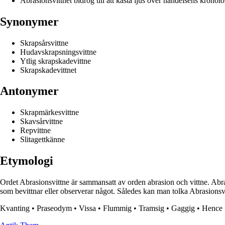
Abrasionsvittnet bidrog till att kasta ljus över händelsens kronolo
Synonymer
Skrapsårsvittne
Hudavskrapsningsvittne
Ytlig skrapskadevittne
Skrapskadevittnet
Antonymer
Skrapmärkesvittne
Skavsårvittne
Repvittne
Slitagettkänne
Etymologi
Ordet Abrasionsvittne är sammansatt av orden abrasion och vittne. Abras
som bevittnar eller observerar något. Således kan man tolka Abrasionsvitt
Kvanting
•
Praseodym
•
Vissa
•
Flummig
•
Tramsig
•
Gaggig
•
Hence