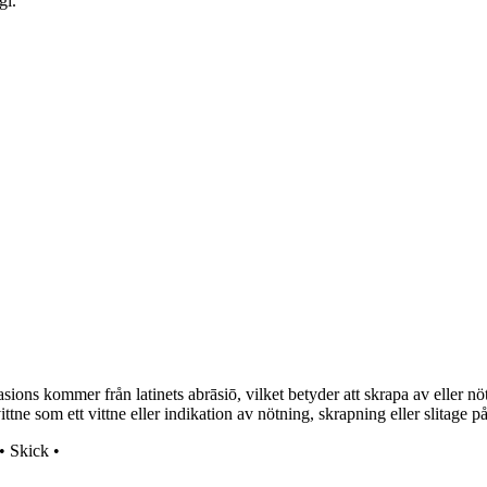
gi.
ions kommer från latinets abrāsiō, vilket betyder att skrapa av eller n
ne som ett vittne eller indikation av nötning, skrapning eller slitage på
•
Skick
•