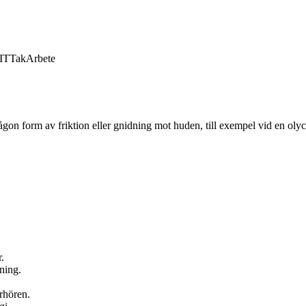
IT
Tak
Arbete
gon form av friktion eller gnidning mot huden, till exempel vid en oly
.
tning.
örhören.