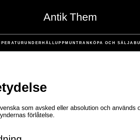
Antik Them
MPERATUR
UNDERHÅLL
UPPMUNTRAN
KÖPA OCH SÄLJA
B
etydelse
 svenska som avsked eller absolution och används o
yndernas förlåtelse.
dning