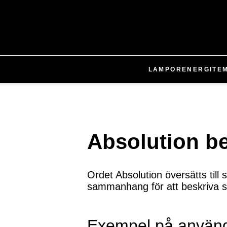
LAMPOR
ENERGI
TE
Absolution b
Ordet Absolution översätts till
sammanhang för att beskriva s
Exempel på använ