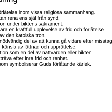
örlåtelse inom vissa religiösa sammanhang.
kan rena ens själ från synd.
ion under biktens sakrament.
ra en kraftfull upplevelse av frid och förlåtelse.
 av den katolska tron.
 nödvändig del av att kunna gå vidare efter misstag
n känsla av lättnad och upprättelse.
ion som en del av nattvarden eller bikten.
träva efter inre frid och renhet.
 som symboliserar Guds förlåtande kärlek.