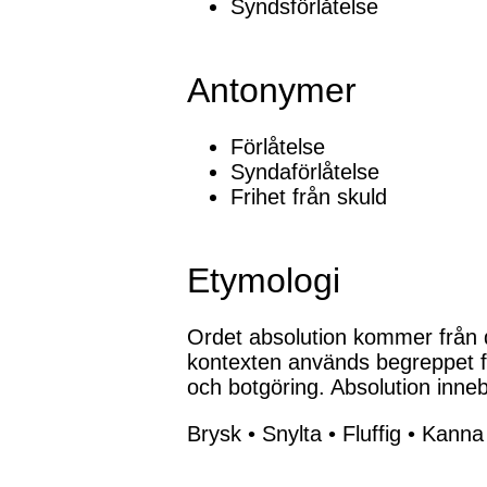
Syndsförlåtelse
Antonymer
Förlåtelse
Syndaförlåtelse
Frihet från skuld
Etymologi
Ordet absolution kommer från det
kontexten används begreppet fö
och botgöring. Absolution inneb
Brysk
•
Snylta
•
Fluffig
•
Kanna