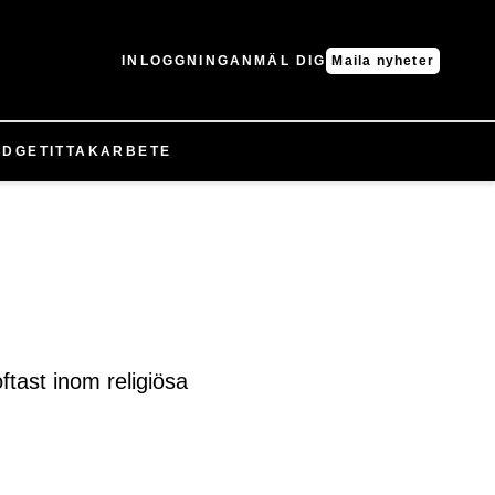
INLOGGNING
ANMÄL DIG
Maila nyheter
UDGET
IT
TAK
ARBETE
ftast inom religiösa