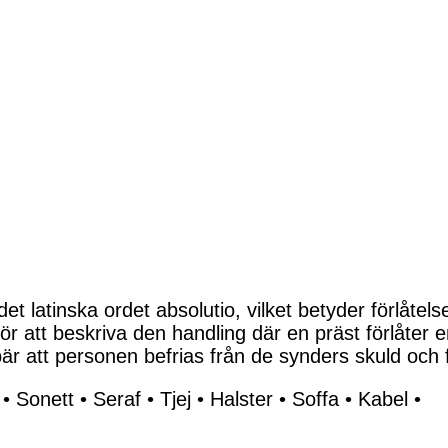
 latinska ordet absolutio, vilket betyder förlåtelse 
r att beskriva den handling där en präst förlåter
är att personen befrias från de synders skuld och 
•
Sonett
•
Seraf
•
Tjej
•
Halster
•
Soffa
•
Kabel
•