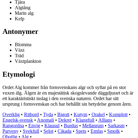
Tjära
Algtång
Marin alg
Kelp
Antonymer
Blomma
Växt
Träd
Växtplankton
Etymologi
Ordet Alg kommer från fornsvenskans algr och syftar på en stor
vuxen älg. Älgen är en majestätisk skogslevande däggdjurart och är
ett karaktäristiskt inslag i den svenska naturen. Ordet har sitt
ursprung i fornsvenskan och har behållit sin betydelse genom åren.
Overklig
•
Ritbord
•
Tyda
•
Bigott
•
Kutym
•
Orakel
•
Komplott
•
Engelsk-svensk
•
Anomali
•
Dekret
•
Klangfull
•
Allians
•
Rangordna
•
Envig
•
Klausul
•
Burdus
•
Mellanrum
•
Sarkasm
•
Parveny
•
Svekfull
•
Selot
•
Cikada
•
Spets
•
Emfas
•
Smolk
•
Obotlig
•
Alg
•