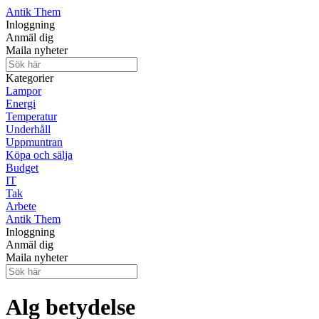
Antik Them
Inloggning
Anmäl dig
Maila nyheter
Kategorier
Lampor
Energi
Temperatur
Underhåll
Uppmuntran
Köpa och sälja
Budget
IT
Tak
Arbete
Antik Them
Inloggning
Anmäl dig
Maila nyheter
Alg betydelse