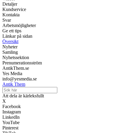
Detaljer
Kundservice
Kontakta
Svar
Arbetsmöjligheter
Ge ett tips
Länkar på sidan
Översikt
Nyheter
Samling
Nyhetssektion
Prenumerationsström
AntikThem.se
Yes Media
info@yesmedia.se
Antik Them
Att dela är kärleksfullt
X
Facebook
Instagram
LinkedIn
YouTube
Pinterest