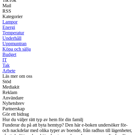
TikTok
Mail
RSS
Kategorier
Lampor
Energi
Temperatur
Underhåll
Uppmuntran
Köpa och sälja
Budget
IT
Tak
Arbete
Läs mer om oss
Stöd
Mediakit
Reklam
Användare
Nyhetsbrev
Partnerskap
Gör ett bidrag
Hur du väljer rätt typ av hem för din familj
Funderar du på att byta hemtyp? Den här e-boken undersöker för-
och nackdelar med olika typer av boende, från radhus till lägenheter,