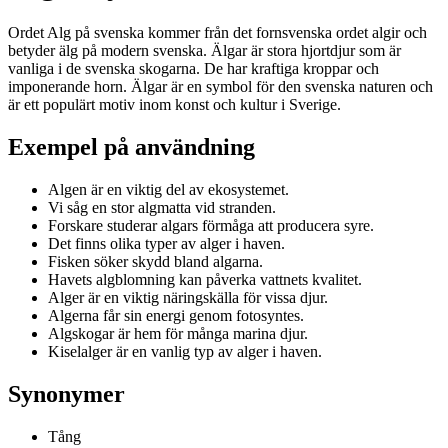
Ordet Alg på svenska kommer från det fornsvenska ordet algir och
betyder älg på modern svenska. Älgar är stora hjortdjur som är
vanliga i de svenska skogarna. De har kraftiga kroppar och
imponerande horn. Älgar är en symbol för den svenska naturen och
är ett populärt motiv inom konst och kultur i Sverige.
Exempel på användning
Algen är en viktig del av ekosystemet.
Vi såg en stor algmatta vid stranden.
Forskare studerar algars förmåga att producera syre.
Det finns olika typer av alger i haven.
Fisken söker skydd bland algarna.
Havets algblomning kan påverka vattnets kvalitet.
Alger är en viktig näringskälla för vissa djur.
Algerna får sin energi genom fotosyntes.
Algskogar är hem för många marina djur.
Kiselalger är en vanlig typ av alger i haven.
Synonymer
Tång