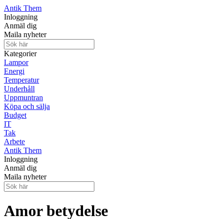
Antik Them
Inloggning
Anmäl dig
Maila nyheter
Kategorier
Lampor
Energi
Temperatur
Underhåll
Uppmuntran
Köpa och sälja
Budget
IT
Tak
Arbete
Antik Them
Inloggning
Anmäl dig
Maila nyheter
Amor betydelse