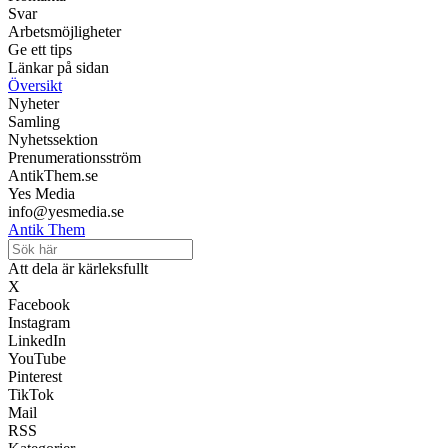
Svar
Arbetsmöjligheter
Ge ett tips
Länkar på sidan
Översikt
Nyheter
Samling
Nyhetssektion
Prenumerationsström
AntikThem.se
Yes Media
info@yesmedia.se
Antik Them
Att dela är kärleksfullt
X
Facebook
Instagram
LinkedIn
YouTube
Pinterest
TikTok
Mail
RSS