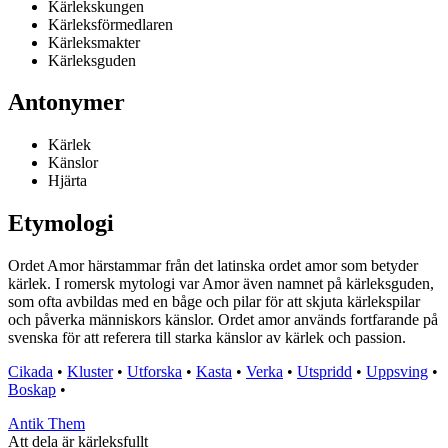
Kärlekskungen
Kärleksförmedlaren
Kärleksmakter
Kärleksguden
Antonymer
Kärlek
Känslor
Hjärta
Etymologi
Ordet Amor härstammar från det latinska ordet amor som betyder
kärlek. I romersk mytologi var Amor även namnet på kärleksguden,
som ofta avbildas med en båge och pilar för att skjuta kärlekspilar
och påverka människors känslor. Ordet amor används fortfarande på
svenska för att referera till starka känslor av kärlek och passion.
Cikada
•
Kluster
•
Utforska
•
Kasta
•
Verka
•
Utspridd
•
Uppsving
•
Boskap
•
Antik Them
Att dela är kärleksfullt