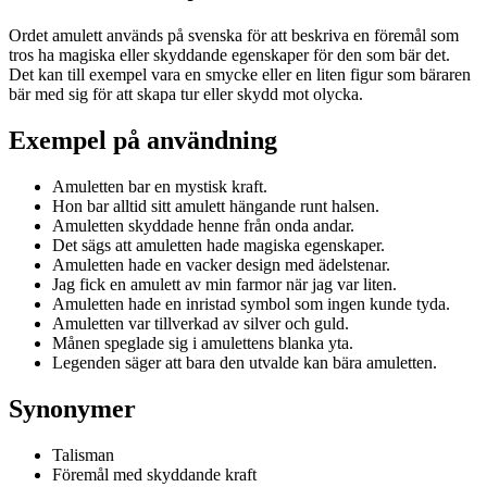
Ordet amulett används på svenska för att beskriva en föremål som
tros ha magiska eller skyddande egenskaper för den som bär det.
Det kan till exempel vara en smycke eller en liten figur som bäraren
bär med sig för att skapa tur eller skydd mot olycka.
Exempel på användning
Amuletten bar en mystisk kraft.
Hon bar alltid sitt amulett hängande runt halsen.
Amuletten skyddade henne från onda andar.
Det sägs att amuletten hade magiska egenskaper.
Amuletten hade en vacker design med ädelstenar.
Jag fick en amulett av min farmor när jag var liten.
Amuletten hade en inristad symbol som ingen kunde tyda.
Amuletten var tillverkad av silver och guld.
Månen speglade sig i amulettens blanka yta.
Legenden säger att bara den utvalde kan bära amuletten.
Synonymer
Talisman
Föremål med skyddande kraft