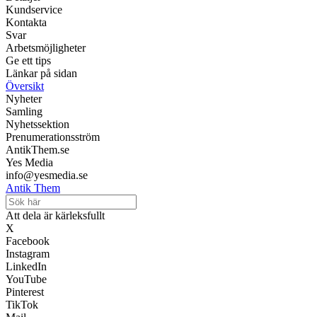
Kundservice
Kontakta
Svar
Arbetsmöjligheter
Ge ett tips
Länkar på sidan
Översikt
Nyheter
Samling
Nyhetssektion
Prenumerationsström
AntikThem.se
Yes Media
info@yesmedia.se
Antik Them
Att dela är kärleksfullt
X
Facebook
Instagram
LinkedIn
YouTube
Pinterest
TikTok