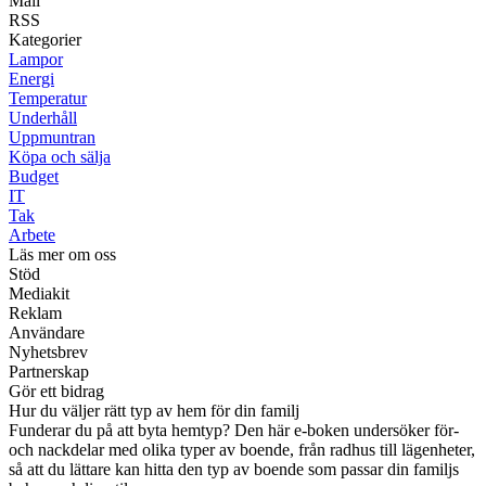
Mail
RSS
Kategorier
Lampor
Energi
Temperatur
Underhåll
Uppmuntran
Köpa och sälja
Budget
IT
Tak
Arbete
Läs mer om oss
Stöd
Mediakit
Reklam
Användare
Nyhetsbrev
Partnerskap
Gör ett bidrag
Hur du väljer rätt typ av hem för din familj
Funderar du på att byta hemtyp? Den här e-boken undersöker för-
och nackdelar med olika typer av boende, från radhus till lägenheter,
så att du lättare kan hitta den typ av boende som passar din familjs