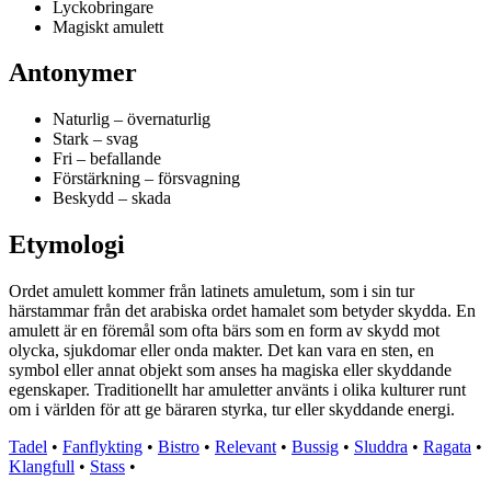
Lyckobringare
Magiskt amulett
Antonymer
Naturlig – övernaturlig
Stark – svag
Fri – befallande
Förstärkning – försvagning
Beskydd – skada
Etymologi
Ordet amulett kommer från latinets amuletum, som i sin tur
härstammar från det arabiska ordet hamalet som betyder skydda. En
amulett är en föremål som ofta bärs som en form av skydd mot
olycka, sjukdomar eller onda makter. Det kan vara en sten, en
symbol eller annat objekt som anses ha magiska eller skyddande
egenskaper. Traditionellt har amuletter använts i olika kulturer runt
om i världen för att ge bäraren styrka, tur eller skyddande energi.
Tadel
•
Fanflykting
•
Bistro
•
Relevant
•
Bussig
•
Sluddra
•
Ragata
•
Klangfull
•
Stass
•