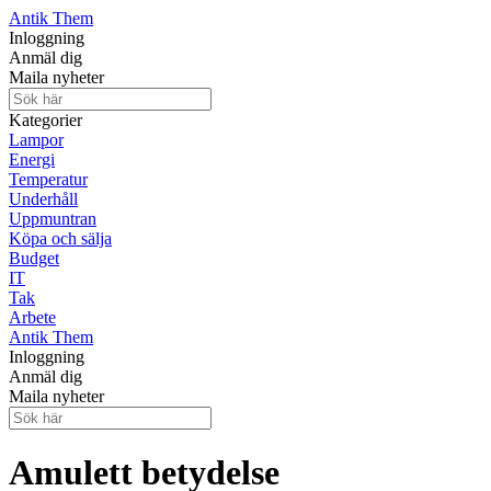
Antik Them
Inloggning
Anmäl dig
Maila nyheter
Kategorier
Lampor
Energi
Temperatur
Underhåll
Uppmuntran
Köpa och sälja
Budget
IT
Tak
Arbete
Antik Them
Inloggning
Anmäl dig
Maila nyheter
Amulett betydelse