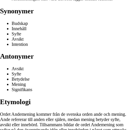
Synonymer
Budskap
Innehåll
Syfte
Avsikt
Intention
Antonymer
Avsikt
Syfte
Betydelse
Mening
Signifikans
Etymologi
Ordet Andemening kommer från de svenska orden ande och mening.
Ande refererar till anden eller själen, medan mening betyder syfte,
avsikt eller innebörd. Tillsammans bildar de ordet Andemening som
syftar på den övergripande idén eller innebörden i något som uttrycks,