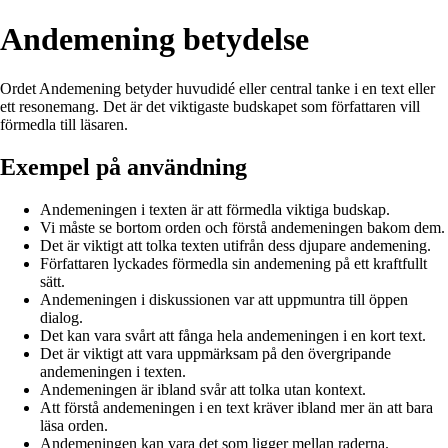
Andemening betydelse
Ordet Andemening betyder huvudidé eller central tanke i en text eller
ett resonemang. Det är det viktigaste budskapet som författaren vill
förmedla till läsaren.
Exempel på användning
Andemeningen i texten är att förmedla viktiga budskap.
Vi måste se bortom orden och förstå andemeningen bakom dem.
Det är viktigt att tolka texten utifrån dess djupare andemening.
Författaren lyckades förmedla sin andemening på ett kraftfullt
sätt.
Andemeningen i diskussionen var att uppmuntra till öppen
dialog.
Det kan vara svårt att fånga hela andemeningen i en kort text.
Det är viktigt att vara uppmärksam på den övergripande
andemeningen i texten.
Andemeningen är ibland svår att tolka utan kontext.
Att förstå andemeningen i en text kräver ibland mer än att bara
läsa orden.
Andemeningen kan vara det som ligger mellan raderna.