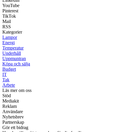
LinkedIn
YouTube
Pinterest
TikTok
Mail
RSS
Kategorier
Lampor
Energi
Temperatur
Underhåll
Uppmuntran
Köpa och sälja
Budget
IT
Tak
Arbete
Läs mer om oss
Stöd
Mediakit
Reklam
Användare
Nyhetsbrev
Partnerskap
Gör ett bidrag