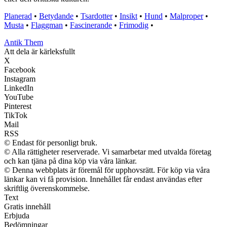
Planerad
•
Betydande
•
Tsardotter
•
Insikt
•
Hund
•
Malproper
•
Musta
•
Flaggman
•
Fascinerande
•
Frimodig
•
Antik Them
Att dela är kärleksfullt
X
Facebook
Instagram
LinkedIn
YouTube
Pinterest
TikTok
Mail
RSS
© Endast för personligt bruk.
© Alla rättigheter reserverade. Vi samarbetar med utvalda företag
och kan tjäna på dina köp via våra länkar.
© Denna webbplats är föremål för upphovsrätt. För köp via våra
länkar kan vi få provision. Innehållet får endast användas efter
skriftlig överenskommelse.
Text
Gratis innehåll
Erbjuda
Bedömningar