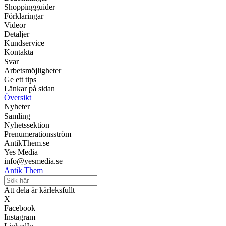
Shoppingguider
Förklaringar
Videor
Detaljer
Kundservice
Kontakta
Svar
Arbetsmöjligheter
Ge ett tips
Länkar på sidan
Översikt
Nyheter
Samling
Nyhetssektion
Prenumerationsström
AntikThem.se
Yes Media
info@yesmedia.se
Antik Them
Att dela är kärleksfullt
X
Facebook
Instagram