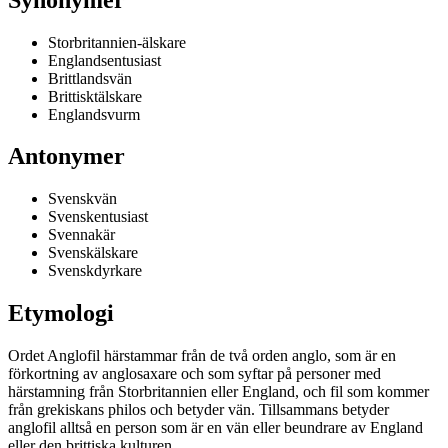
Storbritannien-älskare
Englandsentusiast
Brittlandsvän
Brittisktälskare
Englandsvurm
Antonymer
Svenskvän
Svenskentusiast
Svennakär
Svenskälskare
Svenskdyrkare
Etymologi
Ordet Anglofil härstammar från de två orden anglo, som är en
förkortning av anglosaxare och som syftar på personer med
härstamning från Storbritannien eller England, och fil som kommer
från grekiskans philos och betyder vän. Tillsammans betyder
anglofil alltså en person som är en vän eller beundrare av England
eller den brittiska kulturen.