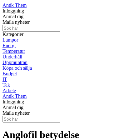
Antik Them
Inloggning
Anmäl dig
Maila nyheter
Kategorier
Lampor
Energi
Temperatur
Underhåll
Uppmuntran
Köpa och sälja
Budget
IT
Tak
Arbete
Antik Them
Inloggning
Anmäl dig
Maila nyheter
Anglofil betydelse