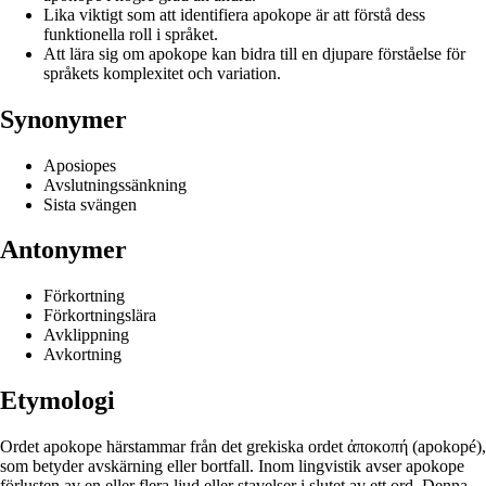
Lika viktigt som att identifiera apokope är att förstå dess
funktionella roll i språket.
Att lära sig om apokope kan bidra till en djupare förståelse för
språkets komplexitet och variation.
Synonymer
Aposiopes
Avslutningssänkning
Sista svängen
Antonymer
Förkortning
Förkortningslära
Avklippning
Avkortning
Etymologi
Ordet apokope härstammar från det grekiska ordet ἀποκοπή (apokopé),
som betyder avskärning eller bortfall. Inom lingvistik avser apokope
förlusten av en eller flera ljud eller stavelser i slutet av ett ord. Denna