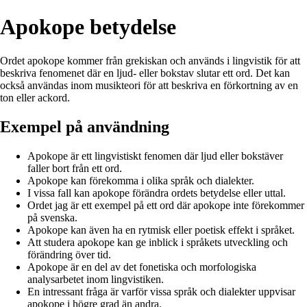
Apokope betydelse
Ordet apokope kommer från grekiskan och används i lingvistik för att
beskriva fenomenet där en ljud- eller bokstav slutar ett ord. Det kan
också användas inom musikteori för att beskriva en förkortning av en
ton eller ackord.
Exempel på användning
Apokope är ett lingvistiskt fenomen där ljud eller bokstäver
faller bort från ett ord.
Apokope kan förekomma i olika språk och dialekter.
I vissa fall kan apokope förändra ordets betydelse eller uttal.
Ordet jag är ett exempel på ett ord där apokope inte förekommer
på svenska.
Apokope kan även ha en rytmisk eller poetisk effekt i språket.
Att studera apokope kan ge inblick i språkets utveckling och
förändring över tid.
Apokope är en del av det fonetiska och morfologiska
analysarbetet inom lingvistiken.
En intressant fråga är varför vissa språk och dialekter uppvisar
apokope i högre grad än andra.