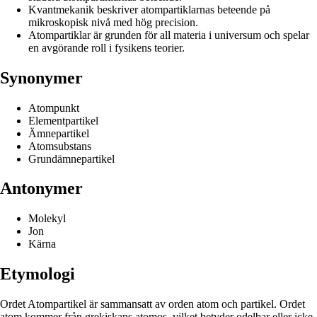
Kvantmekanik beskriver atompartiklarnas beteende på
mikroskopisk nivå med hög precision.
Atompartiklar är grunden för all materia i universum och spelar
en avgörande roll i fysikens teorier.
Synonymer
Atompunkt
Elementpartikel
Ämnepartikel
Atomsubstans
Grundämnepartikel
Antonymer
Molekyl
Jon
Kärna
Etymologi
Ordet Atompartikel är sammansatt av orden atom och partikel. Ordet
atom kommer från grekiskans atomos, vilket betyder odelbar eller icke-