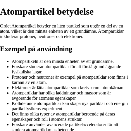
Atompartikel betydelse
Ordet Atompartikel betyder en liten partikel som utgör en del av en
atom, vilket är den minsta enheten av ett grundämne. Atompartiklar
inkluderar protoner, neutroner och elektroner.
Exempel på användning
Atompartikeln är den minsta enheten av ett grundämne.
Forskare studerar atompartiklar för att förstå grundläggande
fysikaliska lagar.
Protoner och neutroner är exempel på atompartiklar som finns i
kärnan av en atom.
Elektroner är lätta atompartiklar som kretsar runt atomkärnan.
Atompartiklar har olika laddningar och massor som är
avgörande för atomens egenskaper.
Kolliderande atompartiklar kan skapa nya partiklar och energi i
partikelfysikens experiment.
Det finns olika typer av atompartiklar beroende på deras
egenskaper och roll i atomens struktur.
Forskare använder avancerade partikelacceleratorer för att
studera atompartiklarnas beteende.