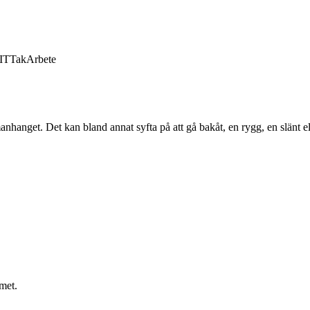
IT
Tak
Arbete
hanget. Det kan bland annat syfta på att gå bakåt, en rygg, en slänt e
emet.