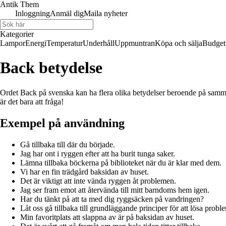
Antik Them
Inloggning
Anmäl dig
Maila nyheter
Kategorier
Lampor
Energi
Temperatur
Underhåll
Uppmuntran
Köpa och sälja
Budget
Back betydelse
Ordet Back på svenska kan ha flera olika betydelser beroende på samman
är det bara att fråga!
Exempel på användning
Gå tillbaka till där du började.
Jag har ont i ryggen efter att ha burit tunga saker.
Lämna tillbaka böckerna på biblioteket när du är klar med dem.
Vi har en fin trädgård baksidan av huset.
Det är viktigt att inte vända ryggen åt problemen.
Jag ser fram emot att återvända till mitt barndoms hem igen.
Har du tänkt på att ta med dig ryggsäcken på vandringen?
Låt oss gå tillbaka till grundläggande principer för att lösa probl
Min favoritplats att slappna av är på baksidan av huset.