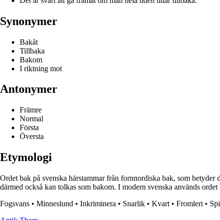
Det är svårt att gå framåt om man hela tiden tittar tillbaka.
Synonymer
Bakåt
Tillbaka
Bakom
I riktning mot
Antonymer
Främre
Normal
Första
Översta
Etymologi
Ordet bak på svenska härstammar från fornnordiska bak, som betyder den
därmed också kan tolkas som bakom. I modern svenska används ordet bak
Fogsvans
•
Minneslund
•
Inkriminera
•
Snarlik
•
Kvart
•
Fromleri
•
Sp