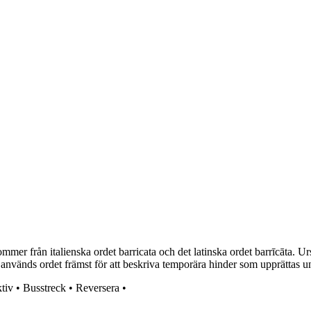
ommer från italienska ordet barricata och det latinska ordet barrīcāta. 
används ordet främst för att beskriva temporära hinder som upprättas un
tiv
•
Busstreck
•
Reversera
•