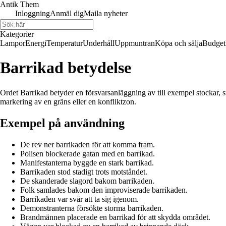
Antik Them
Inloggning
Anmäl dig
Maila nyheter
Kategorier
Lampor
Energi
Temperatur
Underhåll
Uppmuntran
Köpa och sälja
Budget
Barrikad betydelse
Ordet Barrikad betyder en försvarsanläggning av till exempel stockar, s
markering av en gräns eller en konfliktzon.
Exempel på användning
De rev ner barrikaden för att komma fram.
Polisen blockerade gatan med en barrikad.
Manifestanterna byggde en stark barrikad.
Barrikaden stod stadigt trots motståndet.
De skanderade slagord bakom barrikaden.
Folk samlades bakom den improviserade barrikaden.
Barrikaden var svår att ta sig igenom.
Demonstranterna försökte storma barrikaden.
Brandmännen placerade en barrikad för att skydda området.