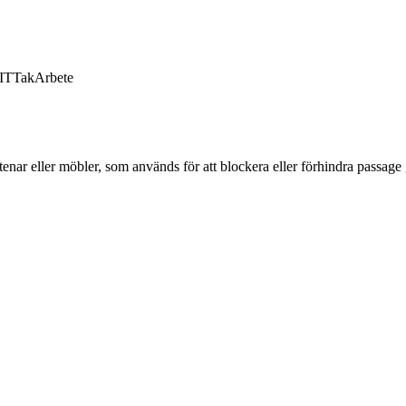
IT
Tak
Arbete
tenar eller möbler, som används för att blockera eller förhindra passag