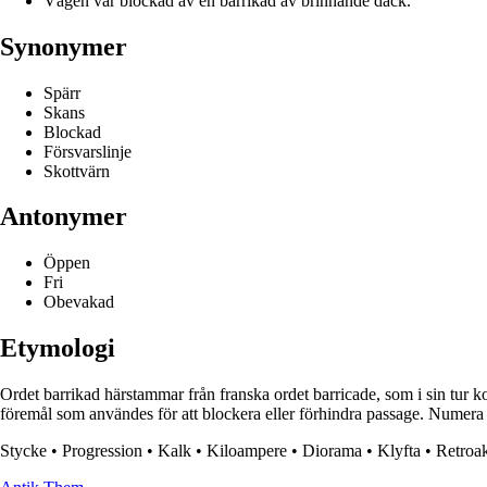
Vägen var blockad av en barrikad av brinnande däck.
Synonymer
Spärr
Skans
Blockad
Försvarslinje
Skottvärn
Antonymer
Öppen
Fri
Obevakad
Etymologi
Ordet barrikad härstammar från franska ordet barricade, som i sin tur k
föremål som användes för att blockera eller förhindra passage. Numera 
Stycke
•
Progression
•
Kalk
•
Kiloampere
•
Diorama
•
Klyfta
•
Retroak