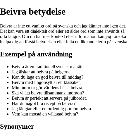
Beivra betydelse
Beivra är inte ett vanligt ord på svenska och jag känner inte igen det.
Det kan vara ett dialektalt ord eller ett äldre ord som inte används så
ofta längre. Om du har mer kontext eller information kan jag försöka
hjälpa dig att förstå betydelsen eller hitta en liknande term på svenska.
Exempel på användning
Beivra är en traditionell svensk maträtt.
Jag älskar att beivra på helgerna.
Kan du laga en god beivra till middag?
Beivra med lingonsylt är en klassiker.
Min mormor gör världens bästa beivra.
Ska vi äta beivra tillsammans imorgon?
Beivra är perfekt att servera på julbordet.
Har du något bra recept på beivra?
Jag längtar efter en ordentlig portion beivra.
Vem kan motstå en vällagad beivra?
Synonymer