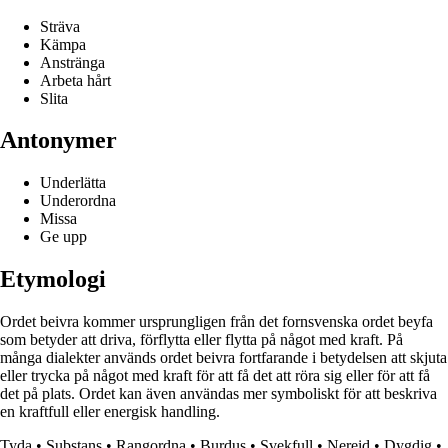
Sträva
Kämpa
Anstränga
Arbeta hårt
Slita
Antonymer
Underlätta
Underordna
Missa
Ge upp
Etymologi
Ordet beivra kommer ursprungligen från det fornsvenska ordet beyfa
som betyder att driva, förflytta eller flytta på något med kraft. På
många dialekter används ordet beivra fortfarande i betydelsen att skjuta
eller trycka på något med kraft för att få det att röra sig eller för att få
det på plats. Ordet kan även användas mer symboliskt för att beskriva
en kraftfull eller energisk handling.
Tyda
•
Substans
•
Rangordna
•
Burdus
•
Svekfull
•
Nereid
•
Dygdig
•