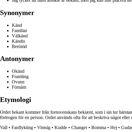
Jag tycker att hans ansikte är bekant, men jag kan inte placera det
Synonymer
Känd
Familiar
Välkänd
Kändis
Berömd
Antonymer
Okänd
Framling
Ovann
Förnäm
Etymologi
Ordet bekant kommer från fornsvenskans bekiænt, som i sin tur härstam
förtrogen för en person. Ordet används ofta för att beskriva något elle
Vall
•
Fanflykting
•
Vimsig
•
Kudde
•
Changer
•
Bomma
•
Hej
•
Guda