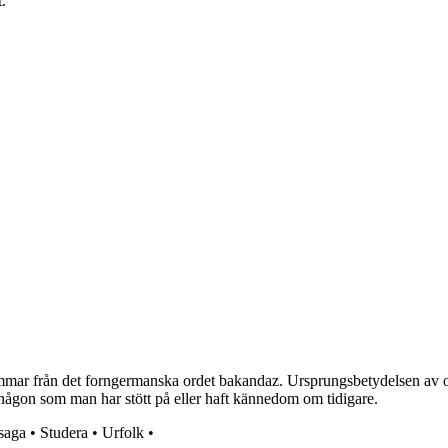
.
mar från det forngermanska ordet bakandaz. Ursprungsbetydelsen av ord
r någon som man har stött på eller haft kännedom om tidigare.
saga
•
Studera
•
Urfolk
•