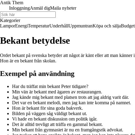
Antik Them
Inloggning
Anmäl dig
Maila nyheter
Kategorier
Lampor
Energi
Temperatur
Underhåll
Uppmuntran
Köpa och sälja
Budget
Bekant betydelse
Ordet bekant på svenska betyder att något är känt eller att man känner i
Hon är en bekant från skolan.
Exempel på användning
Har du träffat min bekant Peter tidigare?
Min vän är bekant med ägaren av restaurangen.
Jag kände mig bekant med platsen trots att jag aldrig varit där.
Det var en bekant melodi, men jag kan inte komma på namnet.
Hon är bekant för sina goda bakverk.
Bilden på väggen såg väldigt bekant ut.
Vi hade en bekant diskussion om politik igår.
Det är alltid trevligt att träffa en gammal bekant.
Min bekant från gymnasiet är nu en framgångsrik advokat.