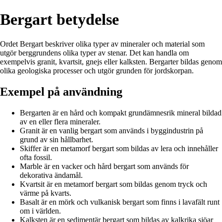
Bergart betydelse
Ordet Bergart beskriver olika typer av mineraler och material som
utgör berggrundens olika typer av stenar. Det kan handla om
exempelvis granit, kvartsit, gnejs eller kalksten. Bergarter bildas genom
olika geologiska processer och utgör grunden för jordskorpan.
Exempel på användning
Bergarten är en hård och kompakt grundämnesrik mineral bildad
av en eller flera mineraler.
Granit är en vanlig bergart som används i byggindustrin på
grund av sin hållbarhet.
Skiffer är en metamorf bergart som bildas av lera och innehåller
ofta fossil.
Marble är en vacker och hård bergart som används för
dekorativa ändamål.
Kvartsit är en metamorf bergart som bildas genom tryck och
värme på kvarts.
Basalt är en mörk och vulkanisk bergart som finns i lavafält runt
om i världen.
Kalksten är en sedimentär bergart som bildas av kalkrika sjöar