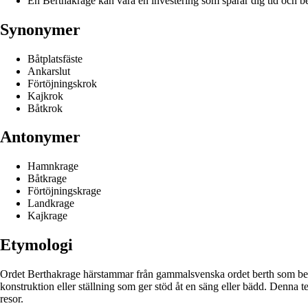
En Berthakrage kan vara en investering som sparar dig tid och bek
Synonymer
Båtplatsfäste
Ankarslut
Förtöjningskrok
Kajkrok
Båtkrok
Antonymer
Hamnkrage
Båtkrage
Förtöjningskrage
Landkrage
Kajkrage
Etymologi
Ordet Berthakrage härstammar från gammalsvenska ordet berth som betyd
konstruktion eller ställning som ger stöd åt en säng eller bädd. Denna te
resor.