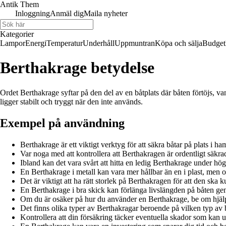
Antik Them
Inloggning
Anmäl dig
Maila nyheter
Kategorier
Lampor
Energi
Temperatur
Underhåll
Uppmuntran
Köpa och sälja
Budget
Berthakrage betydelse
Ordet Berthakrage syftar på den del av en båtplats där båten förtöjs, vanl
ligger stabilt och tryggt när den inte används.
Exempel på användning
Berthakrage är ett viktigt verktyg för att säkra båtar på plats i h
Var noga med att kontrollera att Berthakragen är ordentligt säkr
Ibland kan det vara svårt att hitta en ledig Berthakrage under hö
En Berthakrage i metall kan vara mer hållbar än en i plast, men 
Det är viktigt att ha rätt storlek på Berthakragen för att den ska 
En Berthakrage i bra skick kan förlänga livslängden på båten gen
Om du är osäker på hur du använder en Berthakrage, be om hjälp
Det finns olika typer av Berthakragar beroende på vilken typ av 
Kontrollera att din försäkring täcker eventuella skador som kan