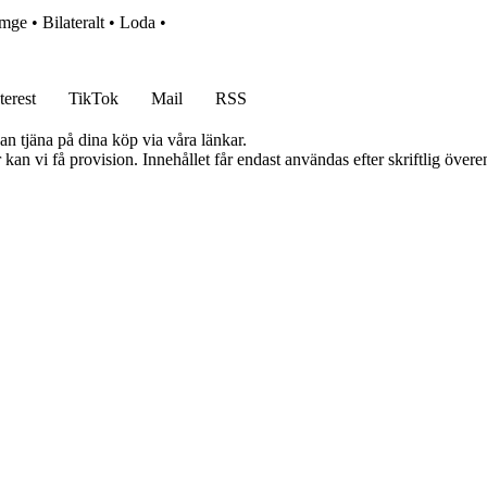
mge
•
Bilateralt
•
Loda
•
terest
TikTok
Mail
RSS
an tjäna på dina köp via våra länkar.
kan vi få provision. Innehållet får endast användas efter skriftlig öve