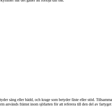
ymmer när det gäller att förtöja din båt.
er säng eller bädd, och krage som betyder fäste eller stöd. Tillsamman
rm används främst inom sjöfarten för att referera till den del av fartyge