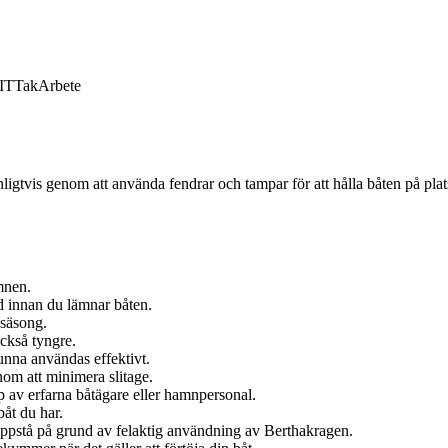
IT
Tak
Arbete
igtvis genom att använda fendrar och tampar för att hålla båten på plats v
amnen.
ad innan du lämnar båten.
gsäsong.
också tyngre.
kunna användas effektivt.
om att minimera slitage.
 av erfarna båtägare eller hamnpersonal.
båt du har.
 uppstå på grund av felaktig användning av Berthakragen.