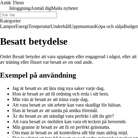
Antik Them
Inloggning
Anmäl dig
Maila nyheter
Kategorier
Lampor
Energi
Temperatur
Underhåll
Uppmuntran
Köpa och sälja
Budget
Besatt betydelse
Ordet Besatt betyder att vara upptagen eller engagerad i något, eller att
av träning eller Huset var besatt av en ond ande.
Exempel på användning
Jag är besatt av att lära mig nya saker varje dag.
Hon är besatt av att få ordning och reda i sitt hem.
Min vän är besatt av att träna varje dag.
Att vara besatt av sitt arbete kan vara skadligt för hälsan.
Han är besatt av att samla på antika föremål.
Är du besatt av att ständigt vara perfekt i allt du gör?
Att vara besatt av mobilen kan vara ett tecken på beroende.
Min granne är besatt av att få en perfekt gräsmatta.
Om man är besatt av att kontrollera allt blir man aldrig nöjd.