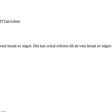
IT
Tak
Arbete
 vara besatt av något. Det kan också referera till att vara besatt av någ