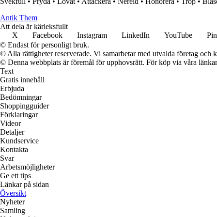
Svekfull
•
Pryda
•
Lovat
•
Attackera
•
Nereid
•
Honorera
•
Trop
•
Blas
Antik Them
Att dela är kärleksfullt
X
Facebook
Instagram
LinkedIn
YouTube
Pin
© Endast för personligt bruk.
© Alla rättigheter reserverade. Vi samarbetar med utvalda företag och k
© Denna webbplats är föremål för upphovsrätt. För köp via våra länkar 
Text
Gratis innehåll
Erbjuda
Bedömningar
Shoppingguider
Förklaringar
Videor
Detaljer
Kundservice
Kontakta
Svar
Arbetsmöjligheter
Ge ett tips
Länkar på sidan
Översikt
Nyheter
Samling