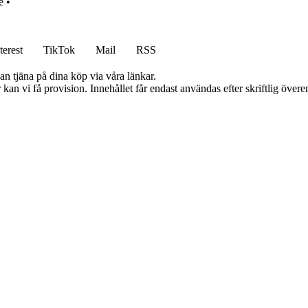
é
•
terest
TikTok
Mail
RSS
an tjäna på dina köp via våra länkar.
kan vi få provision. Innehållet får endast användas efter skriftlig öve