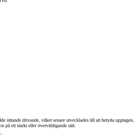
m en.
sittande drivande, vilket senare utvecklades till att betyda upptagen, up
is på ett starkt eller överväldigande sätt.