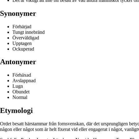
Det är viktigt att inte bli besatt av vad andra människor tycker o
Synonymer
Förhärjad
Tungt innebränd
Överväldigad
Upptagen
Ockuperad
Antonymer
Förhäxad
Avslappnad
Lugn
Obundet
Normal
Etymologi
Ordet besatt härstammar från fornsvenskan, där det ursprungligen betydde 
någon eller något som är helt fixerat vid eller engagerat i något, vanligtv