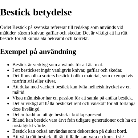
Bestick betydelse
Ordet Bestick på svenska refererar till redskap som används vid
måltider, såsom knivar, gafflar och skedar. Det är viktigt att ha rätt
bestick för att kunna äta bekvämt och korrekt.
Exempel på användning
Bestick är verktyg som används för att äta mat.
I ett bestickset ingår vanligtvis knivar, gafflar och skedar.
Det finns olika sorters bestick i olika material, som exempelvis
rostfritt stål eller silver.
Att duka med vackert bestick kan lyfta helhetsintrycket av en
måltid.
Vissa människor har en passion för att samla på antika bestick.
Det är viktigt att hålla besticket rent och välskött för att förlänga
dess livslängd.
Det är tradition att ge bestick i bröllopspresent.
Ibland kan bestick vara ärvt från tidigare generationer och ha ett
nostalgiskt värde.
Bestick kan också användas som dekoration på dukat bord.
Att välja rätt bestick till rätt tillfälle kan vara en konst i sig.