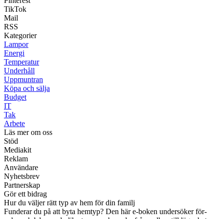
Pinterest
TikTok
Mail
RSS
Kategorier
Lampor
Energi
Temperatur
Underhåll
Uppmuntran
Köpa och sälja
Budget
IT
Tak
Arbete
Läs mer om oss
Stöd
Mediakit
Reklam
Användare
Nyhetsbrev
Partnerskap
Gör ett bidrag
Hur du väljer rätt typ av hem för din familj
Funderar du på att byta hemtyp? Den här e-boken undersöker för-