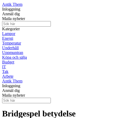
Antik Them
Inloggning
Anmäl dig
Maila nyheter
Kategorier
Lampor
Energi
Temperatur
Underhåll
Uppmuntran
Köpa och sälja
Budget
IT
Tak
Arbete
Antik Them
Inloggning
Anmäl dig
Maila nyheter
Bridgespel betydelse