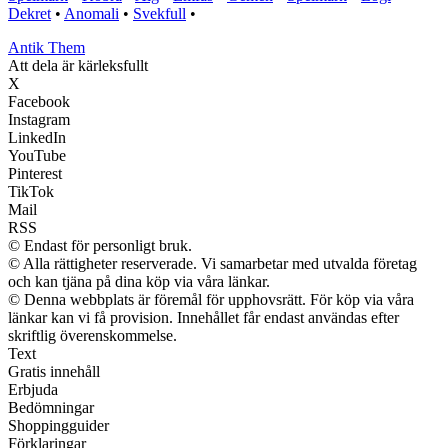
Dekret
•
Anomali
•
Svekfull
•
Antik Them
Att dela är kärleksfullt
X
Facebook
Instagram
LinkedIn
YouTube
Pinterest
TikTok
Mail
RSS
© Endast för personligt bruk.
© Alla rättigheter reserverade. Vi samarbetar med utvalda företag
och kan tjäna på dina köp via våra länkar.
© Denna webbplats är föremål för upphovsrätt. För köp via våra
länkar kan vi få provision. Innehållet får endast användas efter
skriftlig överenskommelse.
Text
Gratis innehåll
Erbjuda
Bedömningar
Shoppingguider
Förklaringar