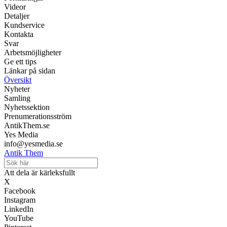
Videor
Detaljer
Kundservice
Kontakta
Svar
Arbetsmöjligheter
Ge ett tips
Länkar på sidan
Översikt
Nyheter
Samling
Nyhetssektion
Prenumerationsström
AntikThem.se
Yes Media
info@yesmedia.se
Antik Them
Att dela är kärleksfullt
X
Facebook
Instagram
LinkedIn
YouTube