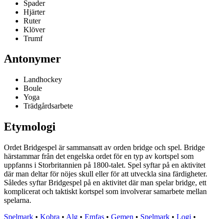
Spader
Hjärter
Ruter
Klöver
Trumf
Antonymer
Landhockey
Boule
Yoga
Trädgårdsarbete
Etymologi
Ordet Bridgespel är sammansatt av orden bridge och spel. Bridge
härstammar från det engelska ordet för en typ av kortspel som
uppfanns i Storbritannien på 1800-talet. Spel syftar på en aktivitet
där man deltar för nöjes skull eller för att utveckla sina färdigheter.
Således syftar Bridgespel på en aktivitet där man spelar bridge, ett
komplicerat och taktiskt kortspel som involverar samarbete mellan
spelarna.
Spelmark
•
Kobra
•
Alg
•
Emfas
•
Gemen
•
Spelmark
•
Logi
•