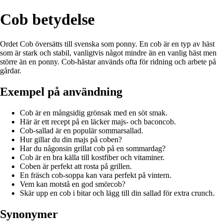
Cob betydelse
Ordet Cob översätts till svenska som ponny. En cob är en typ av häst
som är stark och stabil, vanligtvis något mindre än en vanlig häst men
större än en ponny. Cob-hästar används ofta för ridning och arbete på
gårdar.
Exempel på användning
Cob är en mångsidig grönsak med en söt smak.
Här är ett recept på en läcker majs- och baconcob.
Cob-sallad är en populär sommarsallad.
Hur gillar du din majs på coben?
Har du någonsin grillat cob på en sommardag?
Cob är en bra källa till kostfiber och vitaminer.
Coben är perfekt att rosta på grillen.
En fräsch cob-soppa kan vara perfekt på vintern.
Vem kan motstå en god smörcob?
Skär upp en cob i bitar och lägg till din sallad för extra crunch.
Synonymer