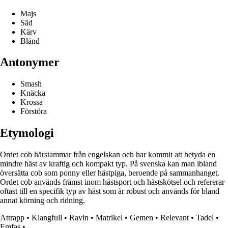
Majs
Säd
Kärv
Bländ
Antonymer
Smash
Knäcka
Krossa
Förstöra
Etymologi
Ordet cob härstammar från engelskan och har kommit att betyda en
mindre häst av kraftig och kompakt typ. På svenska kan man ibland
översätta cob som ponny eller hästpiga, beroende på sammanhanget.
Ordet cob används främst inom hästsport och hästskötsel och refererar
oftast till en specifik typ av häst som är robust och används för bland
annat körning och ridning.
Attrapp
•
Klangfull
•
Ravin
•
Matrikel
•
Gemen
•
Relevant
•
Tadel
•
Emfas
•