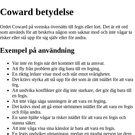
Coward betydelse
Ordet Coward på svenska översätts till fegis eller lort. Det är ett ord
som används för att beskriva någon som saknar mod och inte vågar ta
risker eller stå upp för sig själv eller för andra.
Exempel på användning
Var inte en fegis när det kommer till att ta ansvar.
Att fly från problem gör dig bara till en feging.
En riktig ledare visar mod och står emot svårigheter.
Det krävs styrka att stå upp för det som är rätt istället för att vara
feg.
Att undvika konflikter gör dig inte starkare, det gör dig bara till
en fegis.
Att inte våga säga sanningen är att vara en feging.
Det krävs mod att gå emot strömmen istället för att vara en fegis
och följa andra.
En sann hjälte vågar ta risker istället för att vara en fegis och
stanna säker.
Att inte våga visa sina känslor är bara att vara en fegis.
En fegis undviker utmaningar, medan en modig person tar dem