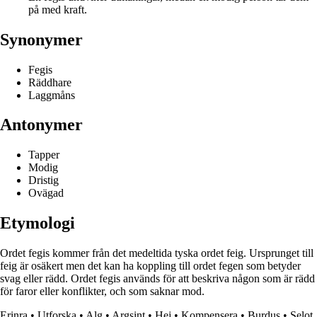
på med kraft.
Synonymer
Fegis
Räddhare
Laggmåns
Antonymer
Tapper
Modig
Dristig
Ovägad
Etymologi
Ordet fegis kommer från det medeltida tyska ordet feig. Ursprunget till
feig är osäkert men det kan ha koppling till ordet fegen som betyder
svag eller rädd. Ordet fegis används för att beskriva någon som är rädd
för faror eller konflikter, och som saknar mod.
Erinra
•
Utforska
•
Alg
•
Argsint
•
Hej
•
Kompensera
•
Burdus
•
Selot