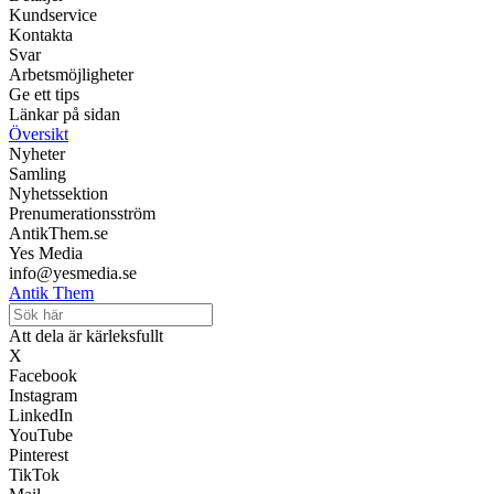
Kundservice
Kontakta
Svar
Arbetsmöjligheter
Ge ett tips
Länkar på sidan
Översikt
Nyheter
Samling
Nyhetssektion
Prenumerationsström
AntikThem.se
Yes Media
info@yesmedia.se
Antik Them
Att dela är kärleksfullt
X
Facebook
Instagram
LinkedIn
YouTube
Pinterest
TikTok