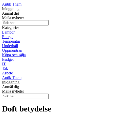
Antik Them
Inloggning
Anmäl dig
Maila nyheter
Kategorier
Lampor
Energi
Temperatur
Underhåll
Uppmuntran
Köpa och sälja
Budget
IT
Tak
Arbete
Antik Them
Inloggning
Anmäl dig
Maila nyheter
Doft betydelse