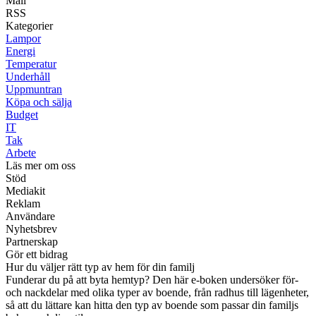
Mail
RSS
Kategorier
Lampor
Energi
Temperatur
Underhåll
Uppmuntran
Köpa och sälja
Budget
IT
Tak
Arbete
Läs mer om oss
Stöd
Mediakit
Reklam
Användare
Nyhetsbrev
Partnerskap
Gör ett bidrag
Hur du väljer rätt typ av hem för din familj
Funderar du på att byta hemtyp? Den här e-boken undersöker för-
och nackdelar med olika typer av boende, från radhus till lägenheter,
så att du lättare kan hitta den typ av boende som passar din familjs