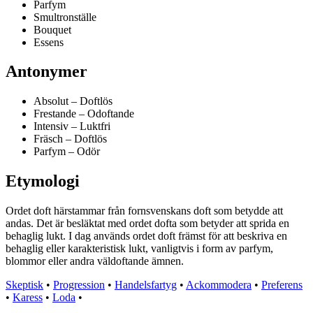
Parfym
Smultronställe
Bouquet
Essens
Antonymer
Absolut – Doftlös
Frestande – Odoftande
Intensiv – Luktfri
Fräsch – Doftlös
Parfym – Odör
Etymologi
Ordet doft härstammar från fornsvenskans doft som betydde att
andas. Det är besläktat med ordet dofta som betyder att sprida en
behaglig lukt. I dag används ordet doft främst för att beskriva en
behaglig eller karakteristisk lukt, vanligtvis i form av parfym,
blommor eller andra väldoftande ämnen.
Skeptisk
•
Progression
•
Handelsfartyg
•
Ackommodera
•
Preferens
•
Karess
•
Loda
•