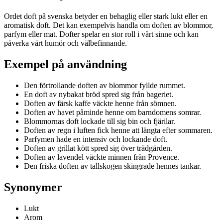
Ordet doft på svenska betyder en behaglig eller stark lukt eller en
aromatisk doft. Det kan exempelvis handla om doften av blommor,
parfym eller mat. Dofter spelar en stor roll i vårt sinne och kan
påverka vårt humör och välbefinnande.
Exempel på användning
Den förtrollande doften av blommor fyllde rummet.
En doft av nybakat bröd spred sig från bageriet.
Doften av färsk kaffe väckte henne från sömnen.
Doften av havet påminde henne om barndomens somrar.
Blommornas doft lockade till sig bin och fjärilar.
Doften av regn i luften fick henne att längta efter sommaren.
Parfymen hade en intensiv och lockande doft.
Doften av grillat kött spred sig över trädgården.
Doften av lavendel väckte minnen från Provence.
Den friska doften av tallskogen skingrade hennes tankar.
Synonymer
Lukt
Arom