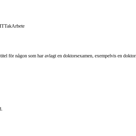
IT
Tak
Arbete
titel för någon som har avlagt en doktorsexamen, exempelvis en doktor 
d.