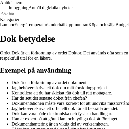
Antik Them
Inloggning
Anmäl dig
Maila nyheter
Kategorier
Lampor
Energi
Temperatur
Underhåll
Uppmuntran
Köpa och sälja
Budget
Dok betydelse
Ordet Dok är en förkortning av ordet Doktor. Det används ofta som en 
respektfull titel för en läkare.
Exempel på användning
Dok är en förkortning av ordet dokument.
Jag behöver skriva ett dok om mitt forskningsprojekt.
Kontrollera att du har skickat rätt dok till rätt mottagare.
Har du sett det senaste doket från chefen?
Dokumentationen måste vara korrekt för att undvika missförstån
Jag behöver skriva ett officiellt dok för att bekräfta ärendet.
Dok kan vara både elektroniska och fysiska handlingar.
Han är expert på att göra klara och tydliga dok åt företaget.
Dokumenthantering är en viktig del av verksamheten.