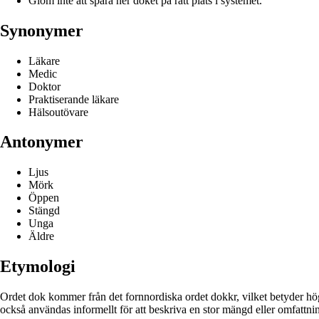
Glöm inte att spara ner doket på rätt plats i systemet.
Synonymer
Läkare
Medic
Doktor
Praktiserande läkare
Hälsoutövare
Antonymer
Ljus
Mörk
Öppen
Stängd
Unga
Äldre
Etymologi
Ordet dok kommer från det fornnordiska ordet dokkr, vilket betyder hög
också användas informellt för att beskriva en stor mängd eller omfattni