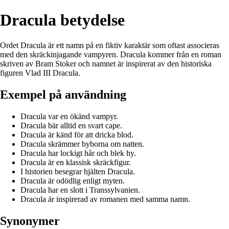
Dracula betydelse
Ordet Dracula är ett namn på en fiktiv karaktär som oftast associeras
med den skräckinjagande vampyren. Dracula kommer från en roman
skriven av Bram Stoker och namnet är inspirerat av den historiska
figuren Vlad III Dracula.
Exempel på användning
Dracula var en ökänd vampyr.
Dracula bär alltid en svart cape.
Dracula är känd för att dricka blod.
Dracula skrämmer byborna om natten.
Dracula har lockigt hår och blek hy.
Dracula är en klassisk skräckfigur.
I historien besegrar hjälten Dracula.
Dracula är odödlig enligt myten.
Dracula har en slott i Transsylvanien.
Dracula är inspirerad av romanen med samma namn.
Synonymer