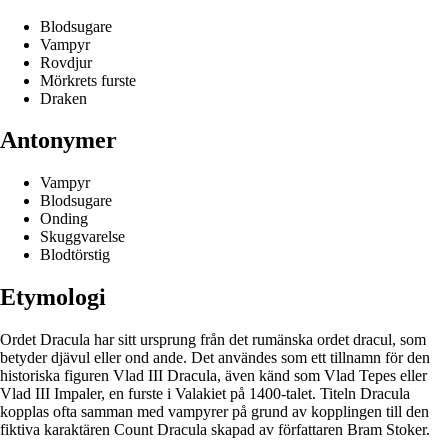
Blodsugare
Vampyr
Rovdjur
Mörkrets furste
Draken
Antonymer
Vampyr
Blodsugare
Onding
Skuggvarelse
Blodtörstig
Etymologi
Ordet Dracula har sitt ursprung från det rumänska ordet dracul, som
betyder djävul eller ond ande. Det användes som ett tillnamn för den
historiska figuren Vlad III Dracula, även känd som Vlad Tepes eller
Vlad III Impaler, en furste i Valakiet på 1400-talet. Titeln Dracula
kopplas ofta samman med vampyrer på grund av kopplingen till den
fiktiva karaktären Count Dracula skapad av författaren Bram Stoker.