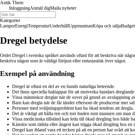
Antik Them
Inloggning
Anmäl dig
Maila nyheter
Kategorier
Lampor
Energi
Temperatur
Underhåll
Uppmuntran
Köpa och sälja
Budget
Dregel betydelse
Ordet Dregel i svenska språket används oftast för att beskriva när någon
beskriva någon som är väldigt förtjust eller entusiastisk över något.
Exempel på användning
Dregel är oftast en del av en hunds naturliga beteende.
Det finns speciella haklappar för att motverka hundars dreglande
Vissa människor dreglar när de sover på grund av avslappning a
Barn kan dregla när de får tänder eftersom de producerar mer sal
Personer med sväljningsproblem kan ha ökad tendens att dregla.
Det är viktigt att hålla ren och torr huden runt munnen om man d
Vissa medicinska tillstånd kan leda till ökad dregling hos både 
Känslor som rädsla eller ångest kan trigga ökad dregling hos en i
Dregel kan ibland vara ett tecken på att en person har svårt att ko