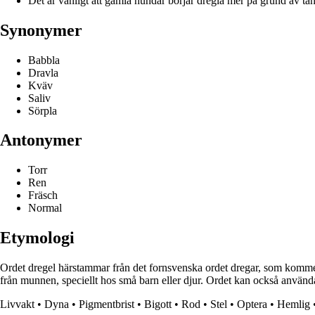
Det är vanligt att gamla hundar börjar dregla mer på grund av tan
Synonymer
Babbla
Dravla
Kväv
Saliv
Sörpla
Antonymer
Torr
Ren
Fräsch
Normal
Etymologi
Ordet dregel härstammar från det fornsvenska ordet dregar, som kommer f
från munnen, speciellt hos små barn eller djur. Ordet kan också användas 
Livvakt
•
Dyna
•
Pigmentbrist
•
Bigott
•
Rod
•
Stel
•
Optera
•
Hemlig