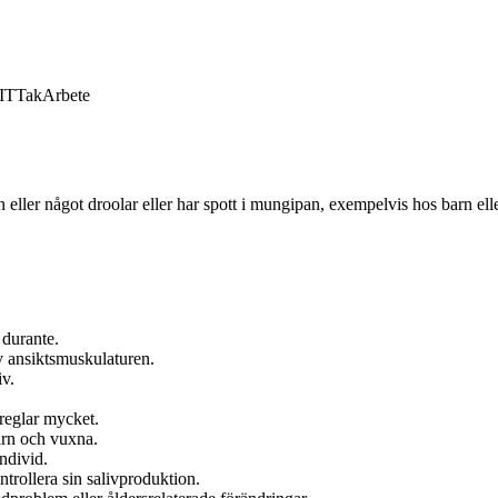
IT
Tak
Arbete
 eller något droolar eller har spott i mungipan, exempelvis hos barn elle
 durante.
v ansiktsmuskulaturen.
iv.
reglar mycket.
barn och vuxna.
ndivid.
ntrollera sin salivproduktion.