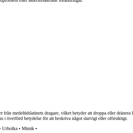
dproblem eller åldersrelaterade förändringar.
rån medeltidslatinets dragare, vilket betyder att droppa eller dränera l
i överförd betydelse för att beskriva något slarvigt eller oförsiktigt.
•
Urholka
•
Mimik
•