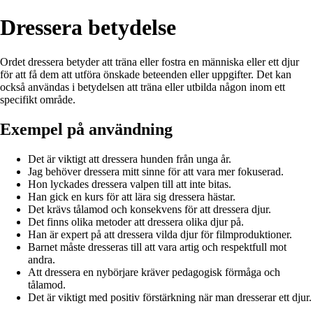
Dressera betydelse
Ordet dressera betyder att träna eller fostra en människa eller ett djur
för att få dem att utföra önskade beteenden eller uppgifter. Det kan
också användas i betydelsen att träna eller utbilda någon inom ett
specifikt område.
Exempel på användning
Det är viktigt att dressera hunden från unga år.
Jag behöver dressera mitt sinne för att vara mer fokuserad.
Hon lyckades dressera valpen till att inte bitas.
Han gick en kurs för att lära sig dressera hästar.
Det krävs tålamod och konsekvens för att dressera djur.
Det finns olika metoder att dressera olika djur på.
Han är expert på att dressera vilda djur för filmproduktioner.
Barnet måste dresseras till att vara artig och respektfull mot
andra.
Att dressera en nybörjare kräver pedagogisk förmåga och
tålamod.
Det är viktigt med positiv förstärkning när man dresserar ett djur.