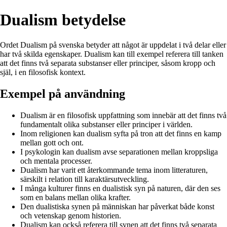
Dualism betydelse
Ordet Dualism på svenska betyder att något är uppdelat i två delar eller
har två skilda egenskaper. Dualism kan till exempel referera till tanken
att det finns två separata substanser eller principer, såsom kropp och
själ, i en filosofisk kontext.
Exempel på användning
Dualism är en filosofisk uppfattning som innebär att det finns två
fundamentalt olika substanser eller principer i världen.
Inom religionen kan dualism syfta på tron att det finns en kamp
mellan gott och ont.
I psykologin kan dualism avse separationen mellan kroppsliga
och mentala processer.
Dualism har varit ett återkommande tema inom litteraturen,
särskilt i relation till karaktärsutveckling.
I många kulturer finns en dualistisk syn på naturen, där den ses
som en balans mellan olika krafter.
Den dualistiska synen på människan har påverkat både konst
och vetenskap genom historien.
Dualism kan också referera till synen att det finns två separata