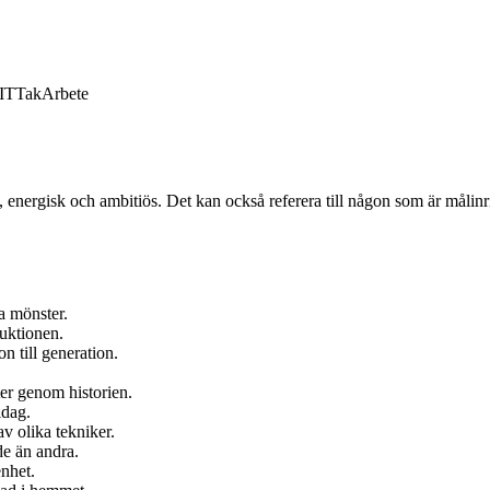
IT
Tak
Arbete
energisk och ambitiös. Det kan också referera till någon som är målinri
a mönster.
duktionen.
n till generation.
er genom historien.
idag.
v olika tekniker.
de än andra.
nhet.