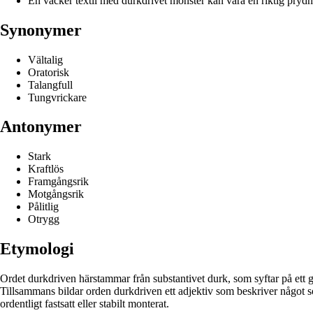
En vacker textil med durkdrivet mönster kan vara en riktig pryd
Synonymer
Vältalig
Oratorisk
Talangfull
Tungvrickare
Antonymer
Stark
Kraftlös
Framgångsrik
Motgångsrik
Pålitlig
Otrygg
Etymologi
Ordet durkdriven härstammar från substantivet durk, som syftar på ett golv
Tillsammans bildar orden durkdriven ett adjektiv som beskriver något s
ordentligt fastsatt eller stabilt monterat.