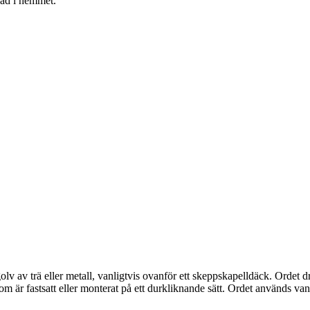
nad i hemmet.
 av trä eller metall, vanligtvis ovanför ett skeppskapelldäck. Ordet driven
om är fastsatt eller monterat på ett durkliknande sätt. Ordet används v