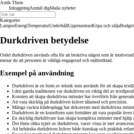
Antik Them
Inloggning
Anmäl dig
Maila nyheter
Kategorier
Lampor
Energi
Temperatur
Underhåll
Uppmuntran
Köpa och sälja
Budget
Durkdriven betydelse
Ordet durkdriven används ofta för att beskriva någon som är motiverad, 
menar du att personen är väldigt engagerad och målinriktad.
Exempel på användning
Durkdriven är en form av teknik som används för att skapa textil
I den gamla traditionen var durkdriven en viktig del av textilpro
Konsten att skapa durkdrivna mönster har överförts från generatio
Att vara skicklig på durkdriven kräver tålamod och precision.
Många vackra klädesplagg har dekorerats med durkdrivna mönst
Durkdriven är en konstform som fortsätter att vara populär även 
En skicklig durkdrivare kan skapa komplexa mönster med hjälp a
Det finns olika typer av durkdriven, varav vissa är mer avancera
Att behärska durkdriven kräver både kunskap och praktisk erfare