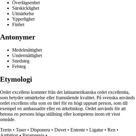
Överlägsenhet
Särskicklighet
Utmärkelse
Ypperlighet
Finhet
Antonymer
Medelmåttighet
Undermåtlighet
Snedsteg
Felsteg
Etymologi
Ordet excellens kommer från det latinamerikanska ordet excellentia,
som betyder utmärkelse eller framstående kvalitet. På svenska används
ordet excellens ofta som en titel för en högt uppsatt person, som till
exempel en ambassadör eller en ärkebiskop. Ordet används för att
betona en persons höga ställning eller kompetens inom ett visst
område.
Terrin
•
Taser
•
Disponera
•
Duvet
•
Entente
•
Ligatur
•
Ren
•
Ambition
•
Paramnesia
•