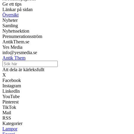
Ge ett tips
Länkar på sidan
Översikt
Nyheter
Samling
Nyhetssektion
Prenumerationsström
AntikThem.se
Yes Media
info@yesmedia.se
Antik Them
Att dela är kärleksfullt
X
Facebook
Instagram
LinkedIn
YouTube
Pinterest
TikTok
Mail
RSS
Kategorier
Lampor