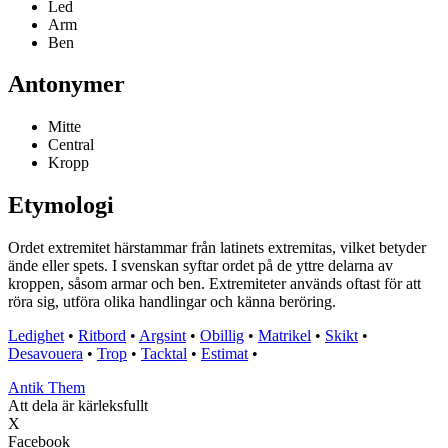
Led
Arm
Ben
Antonymer
Mitte
Central
Kropp
Etymologi
Ordet extremitet härstammar från latinets extremitas, vilket betyder
ände eller spets. I svenskan syftar ordet på de yttre delarna av
kroppen, såsom armar och ben. Extremiteter används oftast för att
röra sig, utföra olika handlingar och känna beröring.
Ledighet
•
Ritbord
•
Argsint
•
Obillig
•
Matrikel
•
Skikt
•
Desavouera
•
Trop
•
Tacktal
•
Estimat
•
Antik Them
Att dela är kärleksfullt
X
Facebook