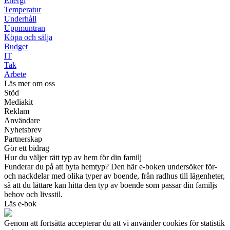
Energi
Temperatur
Underhåll
Uppmuntran
Köpa och sälja
Budget
IT
Tak
Arbete
Läs mer om oss
Stöd
Mediakit
Reklam
Användare
Nyhetsbrev
Partnerskap
Gör ett bidrag
Hur du väljer rätt typ av hem för din familj
Funderar du på att byta hemtyp? Den här e-boken undersöker för-
och nackdelar med olika typer av boende, från radhus till lägenheter,
så att du lättare kan hitta den typ av boende som passar din familjs
behov och livsstil.
Läs e-bok
Genom att fortsätta accepterar du att vi använder cookies för statistik