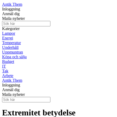
Antik Them
Inloggning
Anmäl dig
Maila nyheter
Kategorier
Lampor
Energi
Temperatur
Underhåll
Uppmuntran
Köpa och sälja
Budget
IT
Tak
Arbete
Antik Them
Inloggning
Anmäl dig
Maila nyheter
Extremitet betydelse