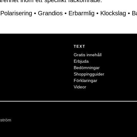
renhet inom ett specifikt fackområde.
•
Polarisering
•
Grandios
•
Erbarmlig
•
Klockslag
•
B
TEXT
Gratis innehåll
Erbjuda
Bedömningar
Shoppingguider
Förklaringar
Videor
sström