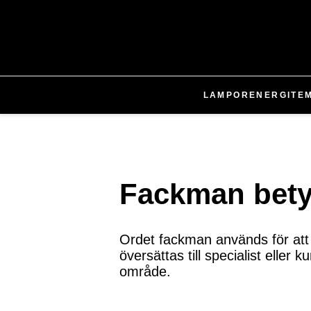
LAMPOR
ENERGI
TE
Fackman bety
Ordet fackman används för att 
översättas till specialist elle
område.