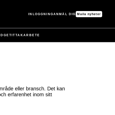
INLOGGNING
ANMÄL DIG
Maila nyheter
UDGET
IT
TAK
ARBETE
mråde eller bransch. Det kan
och erfarenhet inom sitt