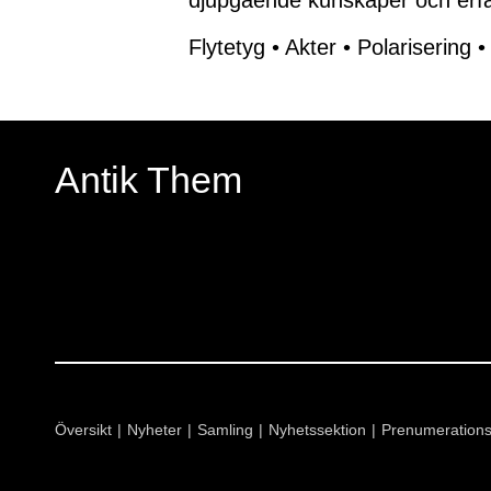
djupgående kunskaper och erfa
Flytetyg
•
Akter
•
Polarisering
Antik Them
Översikt
Nyheter
Samling
Nyhetssektion
Prenumeration