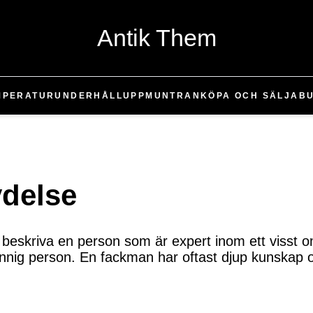
Antik Them
MPERATUR
UNDERHÅLL
UPPMUNTRAN
KÖPA OCH SÄLJA
B
delse
beskriva en person som är expert inom ett visst o
r kunnig person. En fackman har oftast djup kunskap 