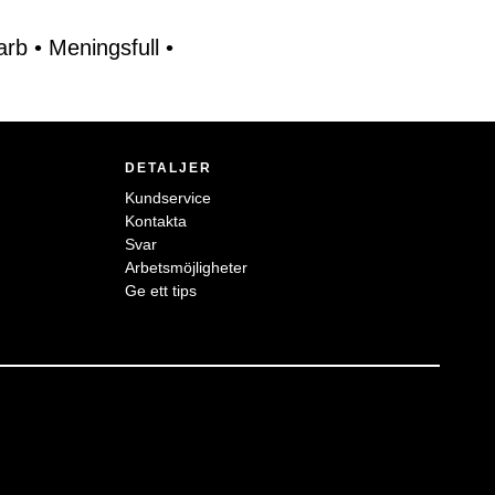
arb
•
Meningsfull
•
DETALJER
Kundservice
Kontakta
Svar
Arbetsmöjligheter
Ge ett tips