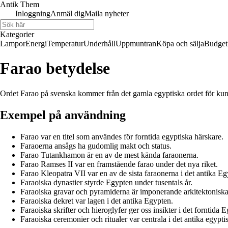
Antik Them
Inloggning
Anmäl dig
Maila nyheter
Kategorier
Lampor
Energi
Temperatur
Underhåll
Uppmuntran
Köpa och sälja
Budget
Farao betydelse
Ordet Farao på svenska kommer från det gamla egyptiska ordet för kung e
Exempel på användning
Farao var en titel som användes för forntida egyptiska härskare.
Faraoerna ansågs ha gudomlig makt och status.
Farao Tutankhamon är en av de mest kända faraonerna.
Farao Ramses II var en framstående farao under det nya riket.
Farao Kleopatra VII var en av de sista faraonerna i det antika Eg
Faraoiska dynastier styrde Egypten under tusentals år.
Faraoiska gravar och pyramiderna är imponerande arkitektonisk
Faraoiska dekret var lagen i det antika Egypten.
Faraoiska skrifter och hieroglyfer ger oss insikter i det forntida E
Faraoiska ceremonier och ritualer var centrala i det antika egypti