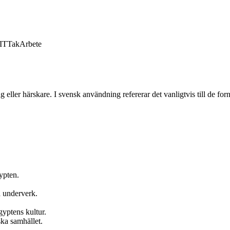
IT
Tak
Arbete
ller härskare. I svensk användning refererar det vanligtvis till de for
ypten.
a underverk.
gyptens kultur.
ska samhället.