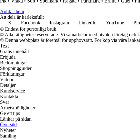
Pik
•
Vraka
•
Sort
•
Spelmark
•
Ragata
•
Parkmark
•
Erinra
•
Gael
•
Pli
Antik Them
Att dela är kärleksfullt
X
Facebook
Instagram
LinkedIn
YouTube
Pin
© Endast för personligt bruk.
© Alla rättigheter reserverade. Vi samarbetar med utvalda företag och k
© Denna webbplats är föremål för upphovsrätt. För köp via våra länkar 
Text
Gratis innehåll
Erbjuda
Bedömningar
Shoppingguider
Förklaringar
Videor
Detaljer
Kundservice
Kontakta
Svar
Arbetsmöjligheter
Ge ett tips
Länkar på sidan
Översikt
Nyheter
Samling