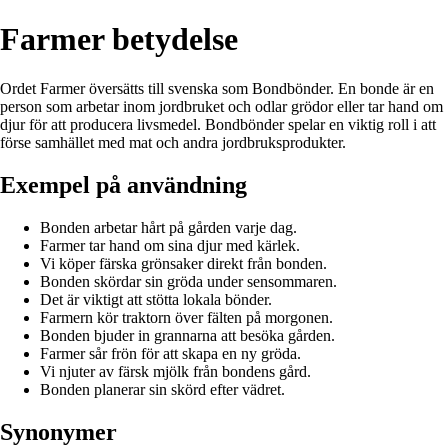
Farmer betydelse
Ordet Farmer översätts till svenska som Bondbönder. En bonde är en
person som arbetar inom jordbruket och odlar grödor eller tar hand om
djur för att producera livsmedel. Bondbönder spelar en viktig roll i att
förse samhället med mat och andra jordbruksprodukter.
Exempel på användning
Bonden arbetar hårt på gården varje dag.
Farmer tar hand om sina djur med kärlek.
Vi köper färska grönsaker direkt från bonden.
Bonden skördar sin gröda under sensommaren.
Det är viktigt att stötta lokala bönder.
Farmern kör traktorn över fälten på morgonen.
Bonden bjuder in grannarna att besöka gården.
Farmer sår frön för att skapa en ny gröda.
Vi njuter av färsk mjölk från bondens gård.
Bonden planerar sin skörd efter vädret.
Synonymer