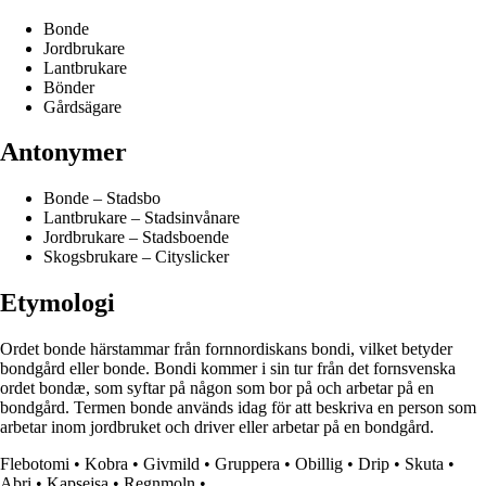
Bonde
Jordbrukare
Lantbrukare
Bönder
Gårdsägare
Antonymer
Bonde – Stadsbo
Lantbrukare – Stadsinvånare
Jordbrukare – Stadsboende
Skogsbrukare – Cityslicker
Etymologi
Ordet bonde härstammar från fornnordiskans bondi, vilket betyder
bondgård eller bonde. Bondi kommer i sin tur från det fornsvenska
ordet bondæ, som syftar på någon som bor på och arbetar på en
bondgård. Termen bonde används idag för att beskriva en person som
arbetar inom jordbruket och driver eller arbetar på en bondgård.
Flebotomi
•
Kobra
•
Givmild
•
Gruppera
•
Obillig
•
Drip
•
Skuta
•
Abri
•
Kapsejsa
•
Regnmoln
•