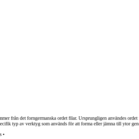
ommer från det forngermanska ordet filar. Ursprungligen användes ordet f
fik typ av verktyg som används för att forma eller jämna till ytor genom
s
•