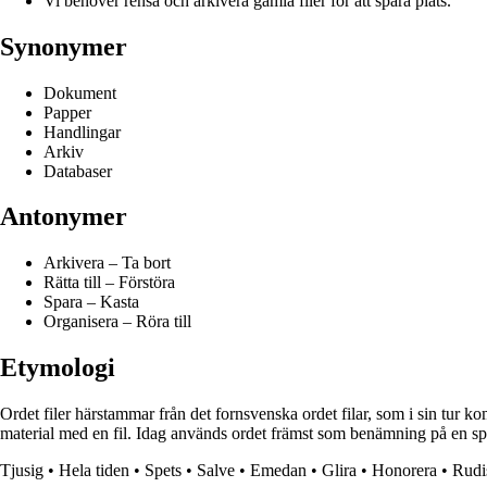
Vi behöver rensa och arkivera gamla filer för att spara plats.
Synonymer
Dokument
Papper
Handlingar
Arkiv
Databaser
Antonymer
Arkivera – Ta bort
Rätta till – Förstöra
Spara – Kasta
Organisera – Röra till
Etymologi
Ordet filer härstammar från det fornsvenska ordet filar, som i sin tur k
material med en fil. Idag används ordet främst som benämning på en speci
Tjusig
•
Hela tiden
•
Spets
•
Salve
•
Emedan
•
Glira
•
Honorera
•
Rudi