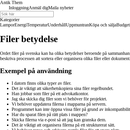
Antik Them
Inloggning
Anmäl dig
Maila nyheter
Kategorier
Lampor
Energi
Temperatur
Underhåll
Uppmuntran
Köpa och sälja
Budget
Filer betydelse
Ordet filer på svenska kan ha olika betydelser beroende på sammanhanget
beskriva processen att sortera eller organisera olika filer eller dokume
Exempel på användning
I datorn finns olika typer av filer.
Det är viktigt att säkerhetskopiera sina filer regelbundet.
Han jobbar som filer på ett advokatkontor.
Jag ska skicka dig filer som vi behöver för projektet.
Vi behöver uppdatera filerna i mapparna på servern.
Programmet kan inte öppna vissa filer på grund av inkompatibilit
Har du sparat filen på rätt plats i mappen?
Skicka filerna via e-post så att jag kan granska dem.
Det är viktigt att organisera filerna på ett strukturerat sätt.