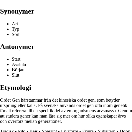
Synonymer
Art
Typ
Sort
Antonymer
Start
Avsluta
Början
Slut
Etymologi
Ordet Gen härstammar från det kinesiska ordet gen, som betyder
ursprung eller källa. På svenska används ordet gen ofta inom genetik
för att referera till en specifik del av en organismens arvsmassa. Genom
att studera gener kan man lära sig mer om hur olika egenskaper ärvs
och överförs mellan generationer.
Tragisk
•
Pilo
•
Bajs
•
Snarsint
•
Livsform
•
Erinra
•
Subaltern
•
Dopp