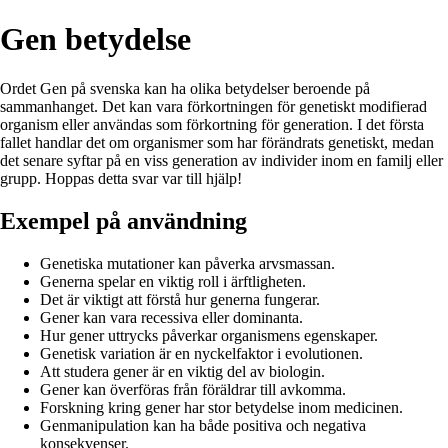
Gen betydelse
Ordet Gen på svenska kan ha olika betydelser beroende på
sammanhanget. Det kan vara förkortningen för genetiskt modifierad
organism eller användas som förkortning för generation. I det första
fallet handlar det om organismer som har förändrats genetiskt, medan
det senare syftar på en viss generation av individer inom en familj eller
grupp. Hoppas detta svar var till hjälp!
Exempel på användning
Genetiska mutationer kan påverka arvsmassan.
Generna spelar en viktig roll i ärftligheten.
Det är viktigt att förstå hur generna fungerar.
Gener kan vara recessiva eller dominanta.
Hur gener uttrycks påverkar organismens egenskaper.
Genetisk variation är en nyckelfaktor i evolutionen.
Att studera gener är en viktig del av biologin.
Gener kan överföras från föräldrar till avkomma.
Forskning kring gener har stor betydelse inom medicinen.
Genmanipulation kan ha både positiva och negativa
konsekvenser.