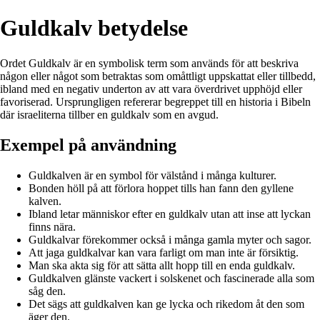
Guldkalv betydelse
Ordet Guldkalv är en symbolisk term som används för att beskriva
någon eller något som betraktas som omåttligt uppskattat eller tillbedd,
ibland med en negativ underton av att vara överdrivet upphöjd eller
favoriserad. Ursprungligen refererar begreppet till en historia i Bibeln
där israeliterna tillber en guldkalv som en avgud.
Exempel på användning
Guldkalven är en symbol för välstånd i många kulturer.
Bonden höll på att förlora hoppet tills han fann den gyllene
kalven.
Ibland letar människor efter en guldkalv utan att inse att lyckan
finns nära.
Guldkalvar förekommer också i många gamla myter och sagor.
Att jaga guldkalvar kan vara farligt om man inte är försiktig.
Man ska akta sig för att sätta allt hopp till en enda guldkalv.
Guldkalven glänste vackert i solskenet och fascinerade alla som
såg den.
Det sägs att guldkalven kan ge lycka och rikedom åt den som
äger den.