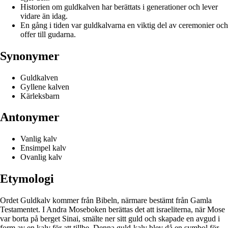
Historien om guldkalven har berättats i generationer och lever
vidare än idag.
En gång i tiden var guldkalvarna en viktig del av ceremonier och
offer till gudarna.
Synonymer
Guldkalven
Gyllene kalven
Kärleksbarn
Antonymer
Vanlig kalv
Ensimpel kalv
Ovanlig kalv
Etymologi
Ordet Guldkalv kommer från Bibeln, närmare bestämt från Gamla
Testamentet. I Andra Moseboken berättas det att israeliterna, när Mose
var borta på berget Sinai, smälte ner sitt guld och skapade en avgud i
form av en kalv för att tillbe. Denna guld-kalv blev då en symbol för