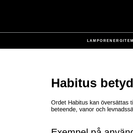
LAMPOR
ENERGI
TE
Habitus betyd
Ordet Habitus kan översättas ti
beteende, vanor och levnadssä
Exempel på använ