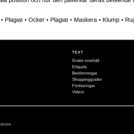
ciala position och hur den påverkar deras beteende o
•
Plagiat
•
Ocker
•
Plagiat
•
Maskera
•
Klump
•
Ru
TEXT
Gratis innehåll
Erbjuda
Bedömningar
Shoppingguider
Förklaringar
Videor
sström