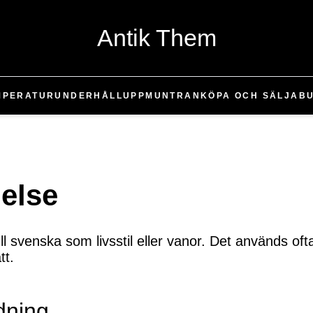
Antik Them
MPERATUR
UNDERHÅLL
UPPMUNTRAN
KÖPA OCH SÄLJA
B
else
ll svenska som livsstil eller vanor. Det används oft
tt.
dning