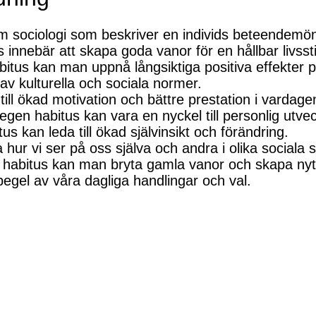
om sociologi som beskriver en individs beteendemö
innebär att skapa goda vanor för en hållbar livssti
itus kan man uppnå långsiktiga positiva effekter 
av kulturella och sociala normer.
ill ökad motivation och bättre prestation i vardage
gen habitus kan vara en nyckel till personlig utvec
tus kan leda till ökad självinsikt och förändring.
 hur vi ser på oss själva och andra i olika social
 habitus kan man bryta gamla vanor och skapa nyt
egel av våra dagliga handlingar och val.