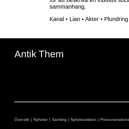
för att beskriva en individs so
sammanhang.
Kanal
•
Lian
•
Akter
•
Plundring
Antik Them
Översikt
Nyheter
Samling
Nyhetssektion
Prenumeration