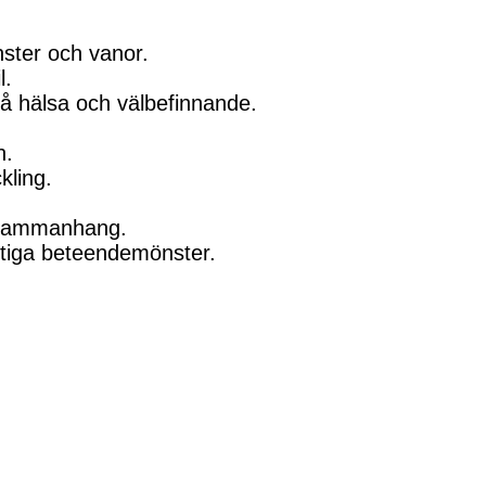
nster och vanor.
l.
på hälsa och välbefinnande.
n.
kling.
a sammanhang.
tiga beteendemönster.