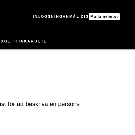
INLOGGNING
ANMÄL DIG
Maila nyheter
UDGET
IT
TAK
ARBETE
ast för att beskriva en persons