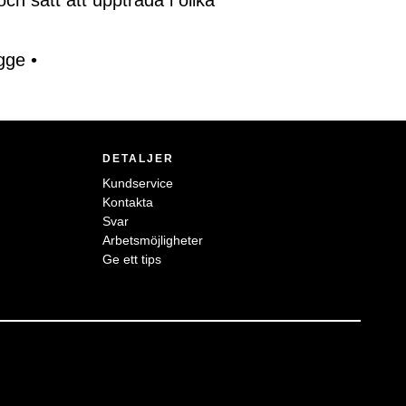
ch sätt att uppträda i olika
gge
•
DETALJER
Kundservice
Kontakta
Svar
Arbetsmöjligheter
Ge ett tips