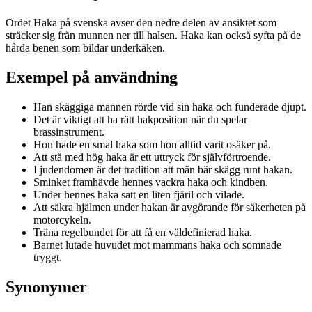
Ordet Haka på svenska avser den nedre delen av ansiktet som
sträcker sig från munnen ner till halsen. Haka kan också syfta på de
hårda benen som bildar underkäken.
Exempel på användning
Han skäggiga mannen rörde vid sin haka och funderade djupt.
Det är viktigt att ha rätt hakposition när du spelar
brassinstrument.
Hon hade en smal haka som hon alltid varit osäker på.
Att stå med hög haka är ett uttryck för självförtroende.
I judendomen är det tradition att män bär skägg runt hakan.
Sminket framhävde hennes vackra haka och kindben.
Under hennes haka satt en liten fjäril och vilade.
Att säkra hjälmen under hakan är avgörande för säkerheten på
motorcykeln.
Träna regelbundet för att få en väldefinierad haka.
Barnet lutade huvudet mot mammans haka och somnade
tryggt.
Synonymer