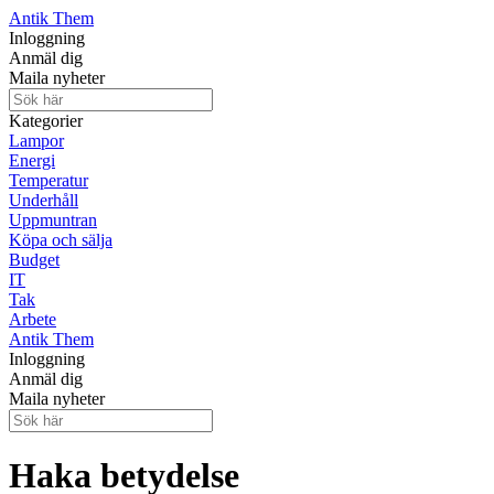
Antik Them
Inloggning
Anmäl dig
Maila nyheter
Kategorier
Lampor
Energi
Temperatur
Underhåll
Uppmuntran
Köpa och sälja
Budget
IT
Tak
Arbete
Antik Them
Inloggning
Anmäl dig
Maila nyheter
Haka betydelse