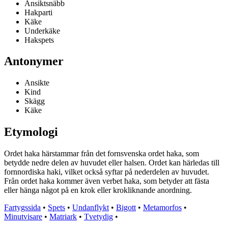
Ansiktsnäbb
Hakparti
Käke
Underkäke
Hakspets
Antonymer
Ansikte
Kind
Skägg
Käke
Etymologi
Ordet haka härstammar från det fornsvenska ordet haka, som
betydde nedre delen av huvudet eller halsen. Ordet kan härledas till
fornnordiska haki, vilket också syftar på nederdelen av huvudet.
Från ordet haka kommer även verbet haka, som betyder att fästa
eller hänga något på en krok eller krokliknande anordning.
Fartygssida
•
Spets
•
Undanflykt
•
Bigott
•
Metamorfos
•
Minutvisare
•
Matriark
•
Tvetydig
•