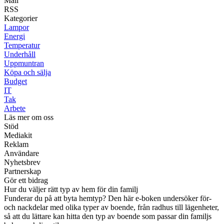
Mail
RSS
Kategorier
Lampor
Energi
Temperatur
Underhåll
Uppmuntran
Köpa och sälja
Budget
IT
Tak
Arbete
Läs mer om oss
Stöd
Mediakit
Reklam
Användare
Nyhetsbrev
Partnerskap
Gör ett bidrag
Hur du väljer rätt typ av hem för din familj
Funderar du på att byta hemtyp? Den här e-boken undersöker för-
och nackdelar med olika typer av boende, från radhus till lägenheter,
så att du lättare kan hitta den typ av boende som passar din familjs