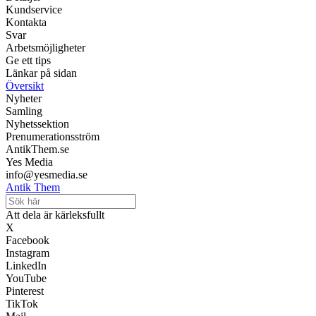
Kundservice
Kontakta
Svar
Arbetsmöjligheter
Ge ett tips
Länkar på sidan
Översikt
Nyheter
Samling
Nyhetssektion
Prenumerationsström
AntikThem.se
Yes Media
info@yesmedia.se
Antik Them
Att dela är kärleksfullt
X
Facebook
Instagram
LinkedIn
YouTube
Pinterest
TikTok