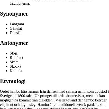
traditionerna.
Synonymer
Långsam
Gånglåt
Danslåt
Antonymer
Slöja
Rimfrost
Skära
Skocka
Kolmila
Etymologi
Ordet hambo härstammar från dansen med samma namn som uppstod i
Sverige på 1800-talet. Ursprunget till ordet är omtvistat, men det kan
möjligen ha kommit från dialekten i Västergötland där hambo betyder
ett jämnt och lugnt steg. Hambo är en traditionell svensk pardans som
karaktäriseras av sina lugna och svävande steg, och har blivit en