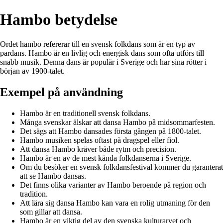
Hambo betydelse
Ordet hambo refererar till en svensk folkdans som är en typ av
pardans. Hambo är en livlig och energisk dans som ofta utförs till
snabb musik. Denna dans är populär i Sverige och har sina rötter i
början av 1900-talet.
Exempel på användning
Hambo är en traditionell svensk folkdans.
Många svenskar älskar att dansa Hambo på midsommarfesten.
Det sägs att Hambo dansades första gången på 1800-talet.
Hambo musiken spelas oftast på dragspel eller fiol.
Att dansa Hambo kräver både rytm och precision.
Hambo är en av de mest kända folkdanserna i Sverige.
Om du besöker en svensk folkdansfestival kommer du garanterat
att se Hambo dansas.
Det finns olika varianter av Hambo beroende på region och
tradition.
Att lära sig dansa Hambo kan vara en rolig utmaning för den
som gillar att dansa.
Hambo är en viktig del av den svenska kulturarvet och