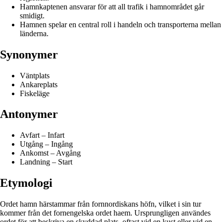
Hamnkaptenen ansvarar för att all trafik i hamnområdet går
smidigt.
Hamnen spelar en central roll i handeln och transporterna mellan
länderna.
Synonymer
Väntplats
Ankareplats
Fiskeläge
Antonymer
Avfart – Infart
Utgång – Ingång
Ankomst – Avgång
Landning – Start
Etymologi
Ordet hamn härstammar från fornnordiskans höfn, vilket i sin tur
kommer från det fornengelska ordet haem. Ursprungligen användes
ordet för att beskriva en skyddad plats, oftast vid en kust eller vid en