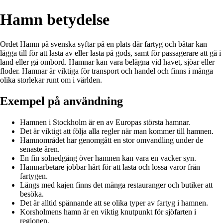
Hamn betydelse
Ordet Hamn på svenska syftar på en plats där fartyg och båtar kan
lägga till för att lasta av eller lasta på gods, samt för passagerare att gå i
land eller gå ombord. Hamnar kan vara belägna vid havet, sjöar eller
floder. Hamnar är viktiga för transport och handel och finns i många
olika storlekar runt om i världen.
Exempel på användning
Hamnen i Stockholm är en av Europas största hamnar.
Det är viktigt att följa alla regler när man kommer till hamnen.
Hamnområdet har genomgått en stor omvandling under de
senaste åren.
En fin solnedgång över hamnen kan vara en vacker syn.
Hamnarbetare jobbar hårt för att lasta och lossa varor från
fartygen.
Längs med kajen finns det många restauranger och butiker att
besöka.
Det är alltid spännande att se olika typer av fartyg i hamnen.
Korsholmens hamn är en viktig knutpunkt för sjöfarten i
regionen.