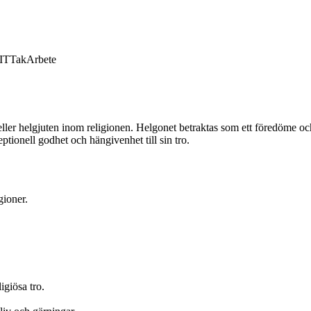
IT
Tak
Arbete
ller helgjuten inom religionen. Helgonet betraktas som ett föredöme oc
eptionell godhet och hängivenhet till sin tro.
gioner.
ligiösa tro.