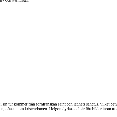
liv och gärningar.
sin tur kommer från fornfranskan saint och latinets sanctus, vilket bety
ionen, oftast inom kristendomen. Helgon dyrkas och är förebilder inom t