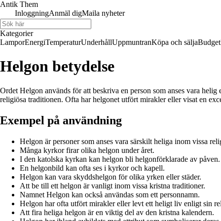
Antik Them
Inloggning
Anmäl dig
Maila nyheter
Kategorier
Lampor
Energi
Temperatur
Underhåll
Uppmuntran
Köpa och sälja
Budget
Helgon betydelse
Ordet Helgon används för att beskriva en person som anses vara helig e
religiösa traditionen. Ofta har helgonet utfört mirakler eller visat en exc
Exempel på användning
Helgon är personer som anses vara särskilt heliga inom vissa reli
Många kyrkor firar olika helgon under året.
I den katolska kyrkan kan helgon bli helgonförklarade av påven.
En helgonbild kan ofta ses i kyrkor och kapell.
Helgon kan vara skyddshelgon för olika yrken eller städer.
Att be till ett helgon är vanligt inom vissa kristna traditioner.
Namnet Helgon kan också användas som ett personnamn.
Helgon har ofta utfört mirakler eller levt ett heligt liv enligt sin re
Att fira heliga helgon är en viktig del av den kristna kalendern.