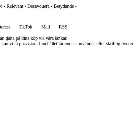
vi
•
Relevant
•
Desavouera
•
Betydande
•
terest
TikTok
Mail
RSS
an tjäna på dina köp via våra länkar.
kan vi få provision. Innehållet får endast användas efter skriftlig öve