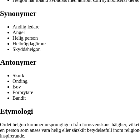
Helgon har ibland avbildats med attribut som symboliserar deras 
Synonymer
Andlig ledare
Ängel
Helig person
Helbrägdagörare
Skyddshelgon
Antonymer
Skurk
Onding
Bov
Förbrytare
Bandit
Etymologi
Ordet helgon kommer ursprungligen från fornsvenskans hälgher, vilket i 
en person som anses vara helig eller särskilt betydelsefull inom relig
inspirerande.