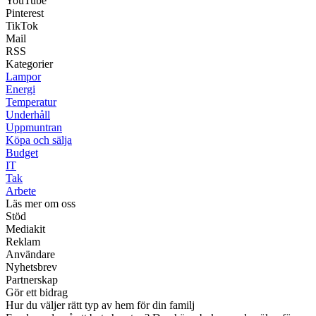
YouTube
Pinterest
TikTok
Mail
RSS
Kategorier
Lampor
Energi
Temperatur
Underhåll
Uppmuntran
Köpa och sälja
Budget
IT
Tak
Arbete
Läs mer om oss
Stöd
Mediakit
Reklam
Användare
Nyhetsbrev
Partnerskap
Gör ett bidrag
Hur du väljer rätt typ av hem för din familj