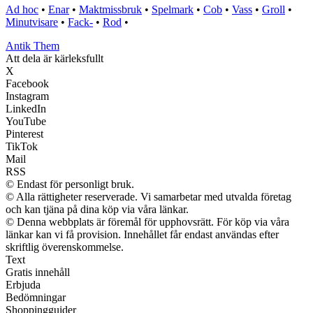
Ad hoc
•
Enar
•
Maktmissbruk
•
Spelmark
•
Cob
•
Vass
•
Groll
•
Minutvisare
•
Fack-
•
Rod
•
Antik Them
Att dela är kärleksfullt
X
Facebook
Instagram
LinkedIn
YouTube
Pinterest
TikTok
Mail
RSS
© Endast för personligt bruk.
© Alla rättigheter reserverade. Vi samarbetar med utvalda företag
och kan tjäna på dina köp via våra länkar.
© Denna webbplats är föremål för upphovsrätt. För köp via våra
länkar kan vi få provision. Innehållet får endast användas efter
skriftlig överenskommelse.
Text
Gratis innehåll
Erbjuda
Bedömningar
Shoppingguider