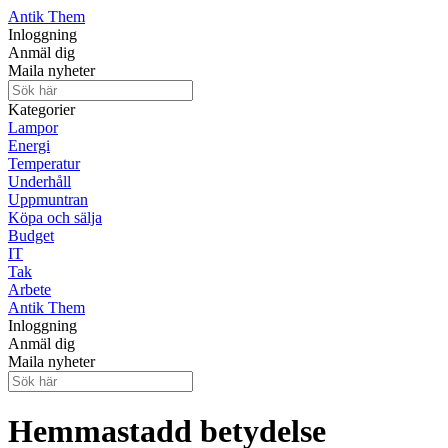
Antik Them
Inloggning
Anmäl dig
Maila nyheter
Kategorier
Lampor
Energi
Temperatur
Underhåll
Uppmuntran
Köpa och sälja
Budget
IT
Tak
Arbete
Antik Them
Inloggning
Anmäl dig
Maila nyheter
Hemmastadd betydelse