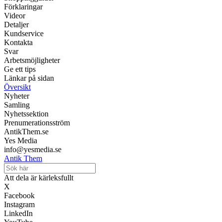
Förklaringar
Videor
Detaljer
Kundservice
Kontakta
Svar
Arbetsmöjligheter
Ge ett tips
Länkar på sidan
Översikt
Nyheter
Samling
Nyhetssektion
Prenumerationsström
AntikThem.se
Yes Media
info@yesmedia.se
Antik Them
Att dela är kärleksfullt
X
Facebook
Instagram
LinkedIn