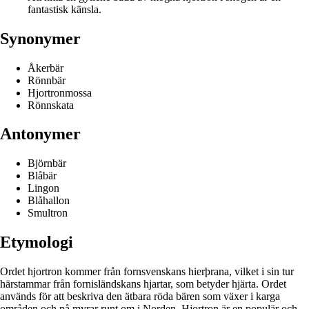
fantastisk känsla.
Synonymer
Åkerbär
Rönnbär
Hjortronmossa
Rönnskata
Antonymer
Björnbär
Blåbär
Lingon
Blåhallon
Smultron
Etymologi
Ordet hjortron kommer från fornsvenskans hierþrana, vilket i sin tur
härstammar från fornisländskans hjartar, som betyder hjärta. Ordet
används för att beskriva den ätbara röda bären som växer i karga
områden och på myrar runt om i Norden. Hjortron är en populär och