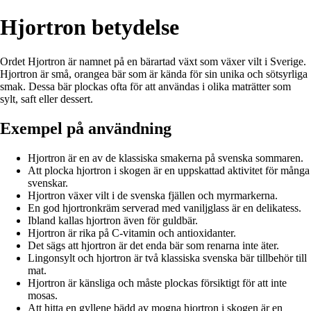
Hjortron betydelse
Ordet Hjortron är namnet på en bärartad växt som växer vilt i Sverige.
Hjortron är små, orangea bär som är kända för sin unika och sötsyrliga
smak. Dessa bär plockas ofta för att användas i olika maträtter som
sylt, saft eller dessert.
Exempel på användning
Hjortron är en av de klassiska smakerna på svenska sommaren.
Att plocka hjortron i skogen är en uppskattad aktivitet för många
svenskar.
Hjortron växer vilt i de svenska fjällen och myrmarkerna.
En god hjortronkräm serverad med vaniljglass är en delikatess.
Ibland kallas hjortron även för guldbär.
Hjortron är rika på C-vitamin och antioxidanter.
Det sägs att hjortron är det enda bär som renarna inte äter.
Lingonsylt och hjortron är två klassiska svenska bär tillbehör till
mat.
Hjortron är känsliga och måste plockas försiktigt för att inte
mosas.
Att hitta en gyllene bädd av mogna hjortron i skogen är en