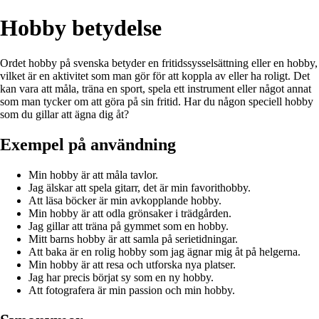
Hobby betydelse
Ordet hobby på svenska betyder en fritidssysselsättning eller en hobby,
vilket är en aktivitet som man gör för att koppla av eller ha roligt. Det
kan vara att måla, träna en sport, spela ett instrument eller något annat
som man tycker om att göra på sin fritid. Har du någon speciell hobby
som du gillar att ägna dig åt?
Exempel på användning
Min hobby är att måla tavlor.
Jag älskar att spela gitarr, det är min favorithobby.
Att läsa böcker är min avkopplande hobby.
Min hobby är att odla grönsaker i trädgården.
Jag gillar att träna på gymmet som en hobby.
Mitt barns hobby är att samla på serietidningar.
Att baka är en rolig hobby som jag ägnar mig åt på helgerna.
Min hobby är att resa och utforska nya platser.
Jag har precis börjat sy som en ny hobby.
Att fotografera är min passion och min hobby.