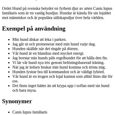
Ordet Hund på svenska betyder en fyrbent djur av arten Canis lupus
familiaris som är en vanlig husdjur. Hundar är kända för sin lojalitet
mot människor och är populära sällskapsdjur över hela världen.
Exempel på användning
Min hund älskar att leka i parken.
Jag går ut och promenerar med min hund varje dag.
Hunden skällde när det ringde på dörren.
Vår hund är en blandras med mycket energi.
Jag borstar min hunds päls regelbundet för att hålla den fin.
Vi lär vår hund nya trix genom belöningsbaserad träning.
När jag är ledsen brukar min hund komma och trösta mig.
Hunden lystrar bra till kommandon och är väldigt lyhörd.
Vår hund är en trogen och lojal kamrat som alltid finns där för
oss.
Det finns inget bättre än att krypa upp i soffan med sin hund
och bara mysa.
Synonymer
Canis lupus familiaris