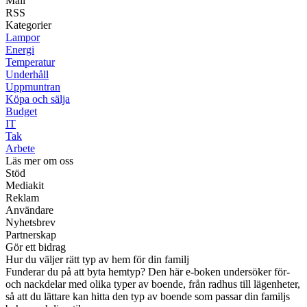
Mail
RSS
Kategorier
Lampor
Energi
Temperatur
Underhåll
Uppmuntran
Köpa och sälja
Budget
IT
Tak
Arbete
Läs mer om oss
Stöd
Mediakit
Reklam
Användare
Nyhetsbrev
Partnerskap
Gör ett bidrag
Hur du väljer rätt typ av hem för din familj
Funderar du på att byta hemtyp? Den här e-boken undersöker för-
och nackdelar med olika typer av boende, från radhus till lägenheter,
så att du lättare kan hitta den typ av boende som passar din familjs