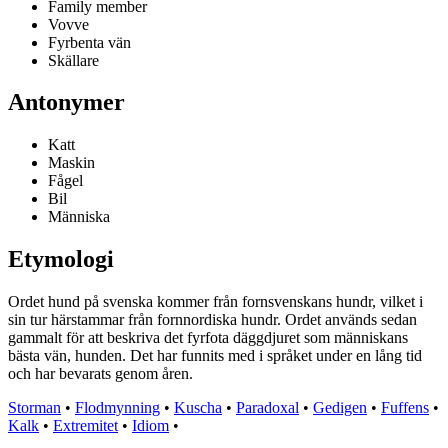
Family member
Vovve
Fyrbenta vän
Skällare
Antonymer
Katt
Maskin
Fågel
Bil
Människa
Etymologi
Ordet hund på svenska kommer från fornsvenskans hundr, vilket i
sin tur härstammar från fornnordiska hundr. Ordet används sedan
gammalt för att beskriva det fyrfota däggdjuret som människans
bästa vän, hunden. Det har funnits med i språket under en lång tid
och har bevarats genom åren.
Storman
•
Flodmynning
•
Kuscha
•
Paradoxal
•
Gedigen
•
Fuffens
•
Kalk
•
Extremitet
•
Idiom
•