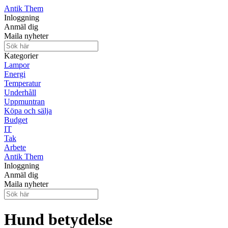
Antik Them
Inloggning
Anmäl dig
Maila nyheter
Kategorier
Lampor
Energi
Temperatur
Underhåll
Uppmuntran
Köpa och sälja
Budget
IT
Tak
Arbete
Antik Them
Inloggning
Anmäl dig
Maila nyheter
Hund betydelse