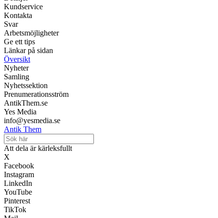
Kundservice
Kontakta
Svar
Arbetsmöjligheter
Ge ett tips
Länkar på sidan
Översikt
Nyheter
Samling
Nyhetssektion
Prenumerationsström
AntikThem.se
Yes Media
info@yesmedia.se
Antik Them
Att dela är kärleksfullt
X
Facebook
Instagram
LinkedIn
YouTube
Pinterest
TikTok