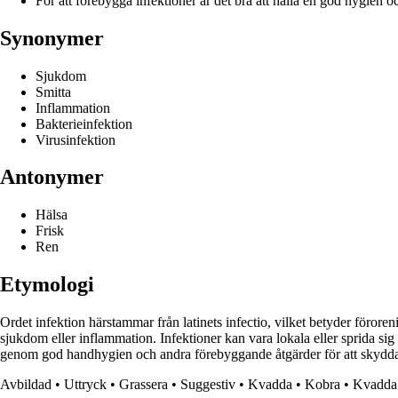
För att förebygga infektioner är det bra att hålla en god hygien 
Synonymer
Sjukdom
Smitta
Inflammation
Bakterieinfektion
Virusinfektion
Antonymer
Hälsa
Frisk
Ren
Etymologi
Ordet infektion härstammar från latinets infectio, vilket betyder förore
sjukdom eller inflammation. Infektioner kan vara lokala eller sprida sig
genom god handhygien och andra förebyggande åtgärder för att skydda
Avbildad
•
Uttryck
•
Grassera
•
Suggestiv
•
Kvadda
•
Kobra
•
Kvadda