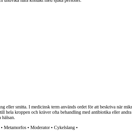
och undvika nära kontakt med sjuka personer.
ning eller smitta. I medicinsk term används ordet för att beskriva när mi
 till hela kroppen och kräver ofta behandling med antibiotika eller andra
 hälsan.
•
Metamorfos
•
Moderator
•
Cykelslang
•