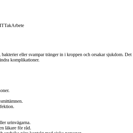
IT
Tak
Arbete
, bakterier eller svampar tränger in i kroppen och orsakar sjukdom. Det
rhindra komplikationer.
ioner.
d smittämnen.
fektion.
ller urinvägarna.
en läkare för råd.