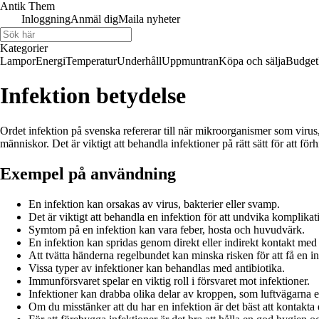
Antik Them
Inloggning
Anmäl dig
Maila nyheter
Kategorier
Lampor
Energi
Temperatur
Underhåll
Uppmuntran
Köpa och sälja
Budget
Infektion betydelse
Ordet infektion på svenska refererar till när mikroorganismer som virus
människor. Det är viktigt att behandla infektioner på rätt sätt för att fö
Exempel på användning
En infektion kan orsakas av virus, bakterier eller svamp.
Det är viktigt att behandla en infektion för att undvika komplikat
Symtom på en infektion kan vara feber, hosta och huvudvärk.
En infektion kan spridas genom direkt eller indirekt kontakt me
Att tvätta händerna regelbundet kan minska risken för att få en in
Vissa typer av infektioner kan behandlas med antibiotika.
Immunförsvaret spelar en viktig roll i försvaret mot infektioner.
Infektioner kan drabba olika delar av kroppen, som luftvägarna e
Om du misstänker att du har en infektion är det bäst att kontakta 