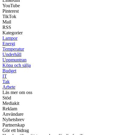
LinkedIn
YouTube
Pinterest
TikTok
Mail
RSS
Kategorier
Lampor
Energi
Temperatur
Underhåll
Uppmuntran
Köpa och sälja
Budget
IT
Tak
Arbete
Läs mer om oss
Stöd
Mediakit
Reklam
Användare
Nyhetsbrev
Partnerskap
Gör ett bidrag