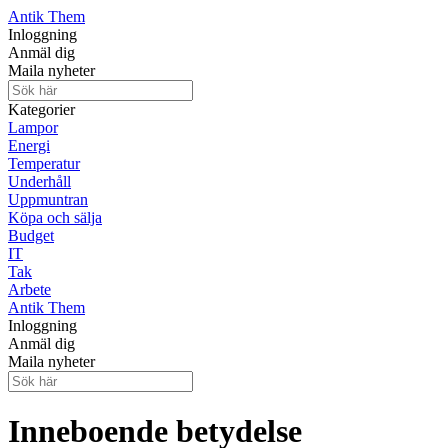
Antik Them
Inloggning
Anmäl dig
Maila nyheter
Kategorier
Lampor
Energi
Temperatur
Underhåll
Uppmuntran
Köpa och sälja
Budget
IT
Tak
Arbete
Antik Them
Inloggning
Anmäl dig
Maila nyheter
Inneboende betydelse