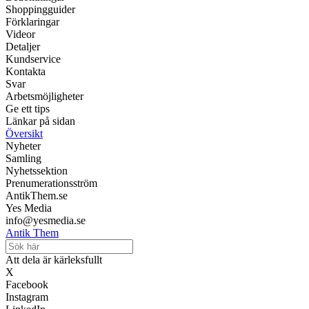
Shoppingguider
Förklaringar
Videor
Detaljer
Kundservice
Kontakta
Svar
Arbetsmöjligheter
Ge ett tips
Länkar på sidan
Översikt
Nyheter
Samling
Nyhetssektion
Prenumerationsström
AntikThem.se
Yes Media
info@yesmedia.se
Antik Them
Att dela är kärleksfullt
X
Facebook
Instagram