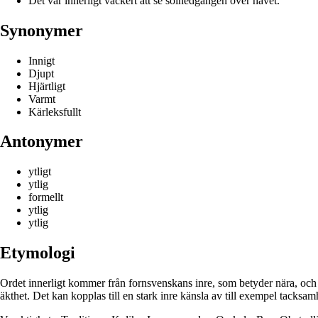
Det var innerligt vackert att se solnedgången över havet.
Synonymer
Innigt
Djupt
Hjärtligt
Varmt
Kärleksfullt
Antonymer
ytligt
ytlig
formellt
ytlig
ytlig
Etymologi
Ordet innerligt kommer från fornsvenskans inre, som betyder nära, och -
äkthet. Det kan kopplas till en stark inre känsla av till exempel tacksamh