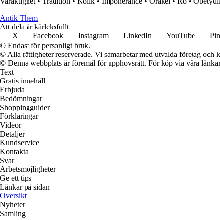
Varaktighet
•
Tradition
•
Kolik
•
Imponerande
•
Orakel
•
Ro
•
Obetydl
Antik Them
Att dela är kärleksfullt
X
Facebook
Instagram
LinkedIn
YouTube
Pin
© Endast för personligt bruk.
© Alla rättigheter reserverade. Vi samarbetar med utvalda företag och k
© Denna webbplats är föremål för upphovsrätt. För köp via våra länkar 
Text
Gratis innehåll
Erbjuda
Bedömningar
Shoppingguider
Förklaringar
Videor
Detaljer
Kundservice
Kontakta
Svar
Arbetsmöjligheter
Ge ett tips
Länkar på sidan
Översikt
Nyheter
Samling