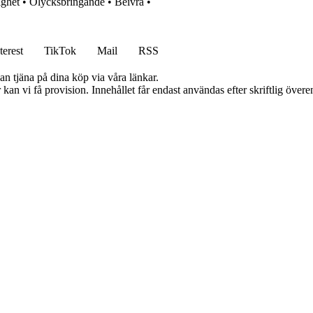
ighet
•
Olycksbringande
•
Beivra
•
terest
TikTok
Mail
RSS
an tjäna på dina köp via våra länkar.
kan vi få provision. Innehållet får endast användas efter skriftlig öve