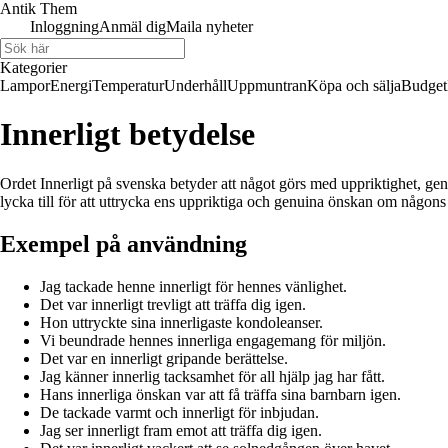
Antik Them
Inloggning
Anmäl dig
Maila nyheter
Kategorier
Lampor
Energi
Temperatur
Underhåll
Uppmuntran
Köpa och sälja
Budget
Innerligt betydelse
Ordet Innerligt på svenska betyder att något görs med uppriktighet, gen
lycka till för att uttrycka ens uppriktiga och genuina önskan om någons
Exempel på användning
Jag tackade henne innerligt för hennes vänlighet.
Det var innerligt trevligt att träffa dig igen.
Hon uttryckte sina innerligaste kondoleanser.
Vi beundrade hennes innerliga engagemang för miljön.
Det var en innerligt gripande berättelse.
Jag känner innerlig tacksamhet för all hjälp jag har fått.
Hans innerliga önskan var att få träffa sina barnbarn igen.
De tackade varmt och innerligt för inbjudan.
Jag ser innerligt fram emot att träffa dig igen.