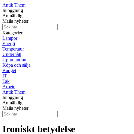
Antik Them
Inloggning
Anmäl dig
Maila nyheter
Kategorier
Lampor
Energi
Temperatur
Underhåll
Uppmuntran
Köpa och sälja
Budget
IT
Tak
Arbete
Antik Them
Inloggning
Anmäl dig
Maila nyheter
Ironiskt betydelse