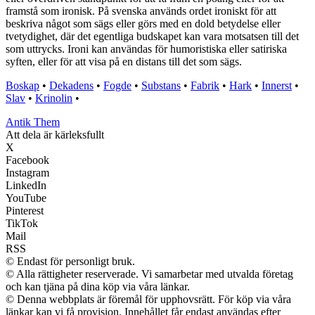
framstå som ironisk. På svenska används ordet ironiskt för att
beskriva något som sägs eller görs med en dold betydelse eller
tvetydighet, där det egentliga budskapet kan vara motsatsen till det
som uttrycks. Ironi kan användas för humoristiska eller satiriska
syften, eller för att visa på en distans till det som sägs.
Boskap
•
Dekadens
•
Fogde
•
Substans
•
Fabrik
•
Hark
•
Innerst
•
Slav
•
Krinolin
•
Antik Them
Att dela är kärleksfullt
X
Facebook
Instagram
LinkedIn
YouTube
Pinterest
TikTok
Mail
RSS
© Endast för personligt bruk.
© Alla rättigheter reserverade. Vi samarbetar med utvalda företag
och kan tjäna på dina köp via våra länkar.
© Denna webbplats är föremål för upphovsrätt. För köp via våra
länkar kan vi få provision. Innehållet får endast användas efter