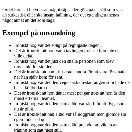
Ordet ironiskt betyder att något sägs eller görs på ett sätt som visar
en sarkastisk eller skämtsam hållning, där det egentligen menas
något annat än det som sägs.
Exempel på användning
Ironiskt nog var det soligt på regnigaste dagen.
Det är ironiskt att hon vann tavlingen trots att hon inte ens
ville delta.
Ironiskt nog var det just den snälla personen som blev
misstänkt för stölden.
Det är ironiskt att han kritiserade andra för att vara försenade
när han själv kom för sent.
Ironiskt nog var det den vegetariska restaurangen som hade de
bästa köttbullarna.
Det är ironiskt att hon tjänar mest pengar trots att hon är den
minst erfarna i teamet.
Ironiskt nog var det den som alltid var rädd för att flyga som
nu är pilot.
Det är ironiskt att han alltid var så noggrann men glömde sin
egen födelsedag.
Ironiskt nog var det den som alltid pratade om vikten av
träning som satt mest still.