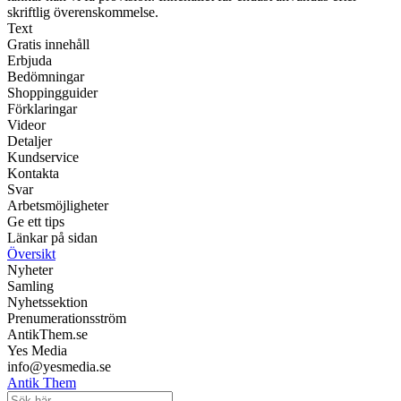
skriftlig överenskommelse.
Text
Gratis innehåll
Erbjuda
Bedömningar
Shoppingguider
Förklaringar
Videor
Detaljer
Kundservice
Kontakta
Svar
Arbetsmöjligheter
Ge ett tips
Länkar på sidan
Översikt
Nyheter
Samling
Nyhetssektion
Prenumerationsström
AntikThem.se
Yes Media
info@yesmedia.se
Antik Them