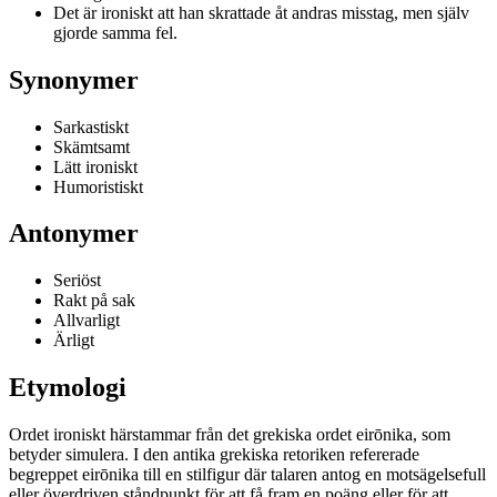
Det är ironiskt att han skrattade åt andras misstag, men själv
gjorde samma fel.
Synonymer
Sarkastiskt
Skämtsamt
Lätt ironiskt
Humoristiskt
Antonymer
Seriöst
Rakt på sak
Allvarligt
Ärligt
Etymologi
Ordet ironiskt härstammar från det grekiska ordet eirōnika, som
betyder simulera. I den antika grekiska retoriken refererade
begreppet eirōnika till en stilfigur där talaren antog en motsägelsefull
eller överdriven ståndpunkt för att få fram en poäng eller för att