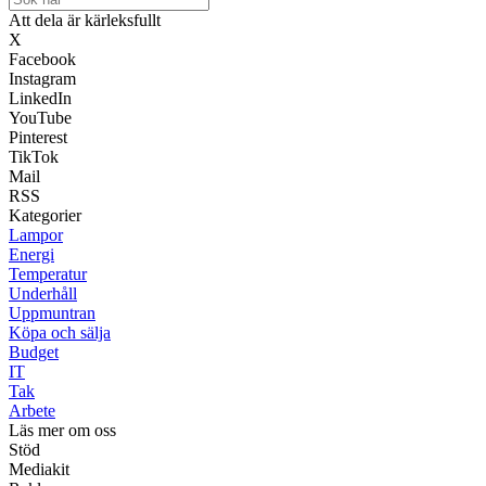
Att dela är kärleksfullt
X
Facebook
Instagram
LinkedIn
YouTube
Pinterest
TikTok
Mail
RSS
Kategorier
Lampor
Energi
Temperatur
Underhåll
Uppmuntran
Köpa och sälja
Budget
IT
Tak
Arbete
Läs mer om oss
Stöd
Mediakit