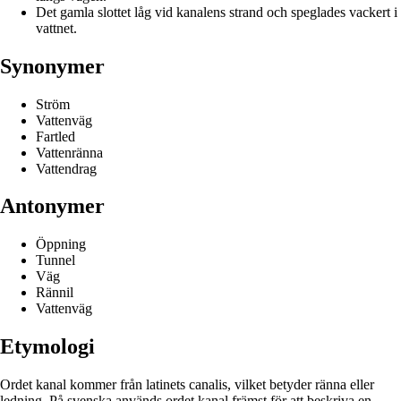
Det gamla slottet låg vid kanalens strand och speglades vackert i
vattnet.
Synonymer
Ström
Vattenväg
Fartled
Vattenränna
Vattendrag
Antonymer
Öppning
Tunnel
Väg
Rännil
Vattenväg
Etymologi
Ordet kanal kommer från latinets canalis, vilket betyder ränna eller
ledning. På svenska används ordet kanal främst för att beskriva en