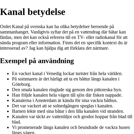
Kanal betydelse
Ordet Kanal på svenska kan ha olika betydelser beroende på
sammanhanget. Vanligtvis syftar det på en vattendrag där båtar kan
färdas, men det kan också referera till en TV- eller radiokanal för att
sända program eller information. Finns det en specifik kontext du är
intresserad av? Jag kan hjälpa dig att förklara det närmare.
Exempel på användning
En vacker kanal i Venedig lockar turister från hela världen.
På sommaren är det härligt att ta en båttur längs kanalen i
Göteborg.
Den smala kanalen ringlade sig genom den pittoreska byn.
Han följde kanalen hela vägen till sjön där fisken nappade.
Kanalerna i Amsterdam är kända för sina vackra båthus.
Det var vackert att se solnedgången speglas i kanalen.
Barnen lekte med sina båtar i den lilla kanalen vid stranden.
Kanalen var täckt av vattenliljor och grodor hoppar från blad till
blad.
Vi promenerade längs kanalen och beundrade de vackra husen
längs vägen.