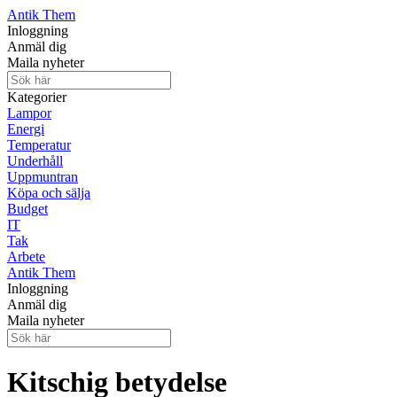
Antik Them
Inloggning
Anmäl dig
Maila nyheter
Kategorier
Lampor
Energi
Temperatur
Underhåll
Uppmuntran
Köpa och sälja
Budget
IT
Tak
Arbete
Antik Them
Inloggning
Anmäl dig
Maila nyheter
Kitschig betydelse