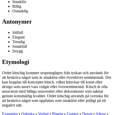
Smaklös
Billig
Osmaklig
Antonymer
Stilfull
Elegant
Trendig
Smakfull
Snygg
Etymologi
Ordet kitschig kommer ursprungligen från tyskan och används för
att beskriva något som är smaklöst eller överdrivet sentimentalt. Det
kan kopplas till konceptet kitsch, vilket hänvisar till konst eller
design som anses vara vulgär eller översentimental. Kitsch är ofta
associerat med billiga souvenirer eller dekorationer som saknar
genuin konstnärlig kvalitet. Ordet kitschig används på svenska för
att beskriva något som uppfattas som smaklöst eller pråligt på ett
negativt sätt.
Exemplar
•
Oskiska
•
Verbal
•
Plagiat
•
Gemen
•
Devot
•
Alkov
•