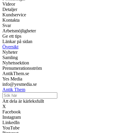
Videor
Detaljer
Kundservice
Kontakta
Svar
Arbetsmöjligheter
Ge ett tips
Länkar på sidan
Översikt
Nyheter
Samling
Nyhetssektion
Prenumerationsström
AntikThem.se
Yes Media
info@yesmedia.se
Antik Them
Att dela är kärleksfullt
X
Facebook
Instagram
LinkedIn
YouTube