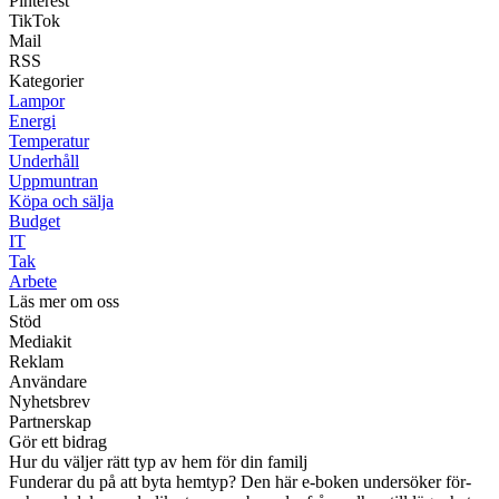
Pinterest
TikTok
Mail
RSS
Kategorier
Lampor
Energi
Temperatur
Underhåll
Uppmuntran
Köpa och sälja
Budget
IT
Tak
Arbete
Läs mer om oss
Stöd
Mediakit
Reklam
Användare
Nyhetsbrev
Partnerskap
Gör ett bidrag
Hur du väljer rätt typ av hem för din familj
Funderar du på att byta hemtyp? Den här e-boken undersöker för-